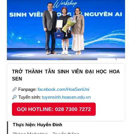
TRỞ THÀNH TÂN SINH VIÊN ĐẠI HỌC HOA
SEN
Fanpage:
facebook.com/HoaSenUni
Tuyển sinh:
tuyensinh.hoasen.edu.vn
GỌI HOTLINE: 028 7300 7272
Thực hiện:
Huyền Đinh