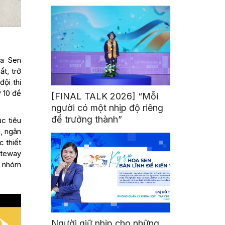
mình
oa Sen
t, trở
đội thi
 10 để
[FINAL TALK 2026] “Mỗi
người có một nhịp độ riêng
để trưởng thành”
c tiêu
, ngăn
c thiết
Gateway
g nhóm
Người giữ nhịp cho những