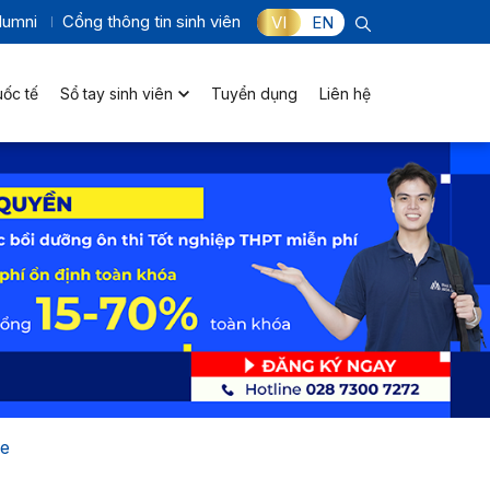
lumni
Cổng thông tin sinh viên
VI
EN
uốc tế
Sổ tay sinh viên
Tuyển dụng
Liên hệ
le