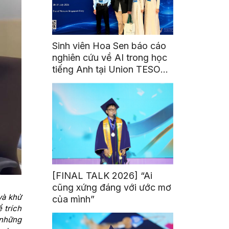
Sinh viên Hoa Sen báo cáo
nghiên cứu về AI trong học
tiếng Anh tại Union TESOL
2026 ở Singapore
[FINAL TALK 2026] “Ai
cũng xứng đáng với ước mơ
và khử
của mình”
 trích
 những