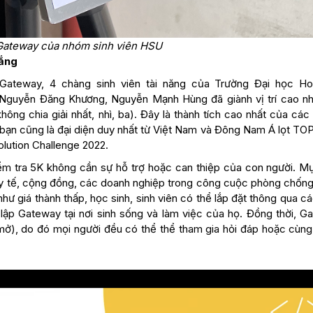
ateway của nhóm sinh viên HSU
hắng
 Gateway, 4 chàng sinh viên tài năng của Trường Đại học H
uyễn Đăng Khương, Nguyễn Mạnh Hùng đã giành vị trí cao nhấ
ng chia giải nhất, nhì, ba). Đây là thành tích cao nhất của các 
 bạn cũng là đại diện duy nhất từ Việt Nam và Đông Nam Á lọt TOP
lution Challenge 2022.
m tra 5K không cần sự hỗ trợ hoặc can thiệp của con người. Mụ
g y tế, cộng đồng, các doanh nghiệp trong công cuộc phòng chống
hư giá thành thấp, học sinh, sinh viên có thể lắp đặt thông qua cá
ết lập Gateway tại nơi sinh sống và làm việc của họ. Đồng thời, 
ở), do đó mọi người đều có thể thể tham gia hỏi đáp hoặc cùn