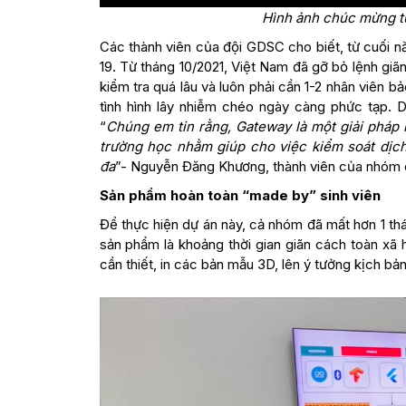
Hình ảnh chúc mừng t
Các thành viên của đội GDSC cho biết, từ cuối n
19. Từ tháng 10/2021, Việt Nam đã gỡ bỏ lệnh gi
kiểm tra quá lâu và luôn phải cần 1-2 nhân viên b
tình hình lây nhiễm chéo ngày càng phức tạp. 
“
Chúng em tin rằng, Gateway là một giải pháp h
trường học nhằm giúp cho việc kiểm soát dịch
đa
”- Nguyễn Đăng Khương, thành viên của nhóm 
Sản phẩm hoàn toàn “made by” sinh viên
Để thực hiện dự án này, cả nhóm đã mất hơn 1 thán
sản phẩm là khoảng thời gian giãn cách toàn xã hộ
cần thiết, in các bản mẫu 3D, lên ý tưởng kịch bản