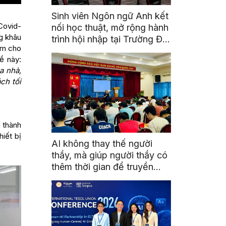
Sinh viên Ngôn ngữ Anh kết
Covid-
nối học thuật, mở rộng hành
g khâu
trình hội nhập tại Trường Đại
làm cho
học Quốc gia Malaysia
ề này:
a nhà,
ch tối
n thành
hiết bị
AI không thay thế người
thầy, mà giúp người thầy có
thêm thời gian để truyền
cảm hứng