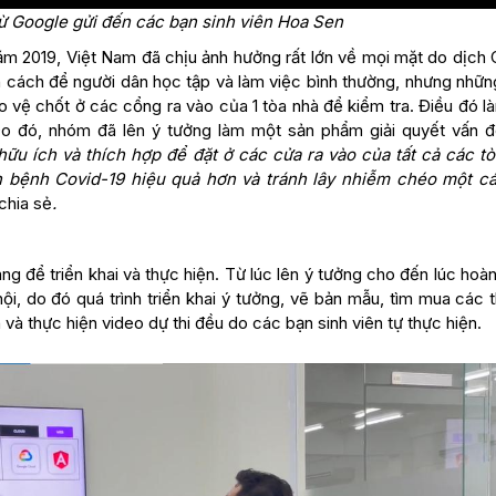
ừ Google gửi đến các bạn sinh viên Hoa Sen
ăm 2019, Việt Nam đã chịu ảnh hưởng rất lớn về mọi mặt do dịch 
ãn cách để người dân học tập và làm việc bình thường, nhưng nhữn
ảo vệ chốt ở các cổng ra vào của 1 tòa nhà để kiểm tra. Điều đó 
Do đó, nhóm đã lên ý tưởng làm một sản phẩm giải quyết vấn đ
ữu ích và thích hợp để đặt ở các cửa ra vào của tất cả các tò
 bệnh Covid-19 hiệu quả hơn và tránh lây nhiễm chéo một cá
chia sẻ
.
g để triển khai và thực hiện. Từ lúc lên ý tưởng cho đến lúc hoà
i, do đó quá trình triển khai ý tưởng, vẽ bản mẫu, tìm mua các t
 và thực hiện video dự thi đều do các bạn sinh viên tự thực hiện.