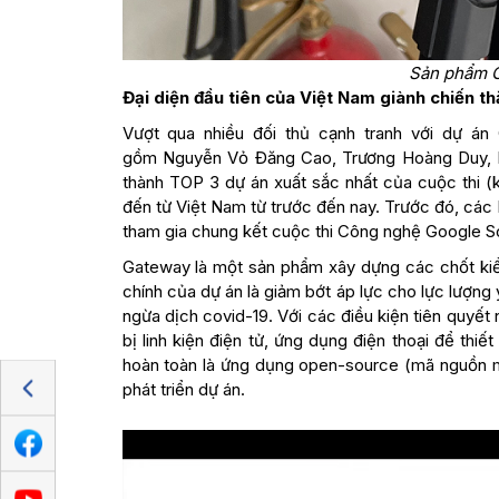
Sản phẩm G
Đại diện đầu tiên của Việt Nam giành chiến t
Vượt qua nhiều đối thủ cạnh tranh với dự án
gồm Nguyễn Vỏ Đăng Cao, Trương Hoàng Duy, Ng
thành TOP 3 dự án xuất sắc nhất của cuộc thi (khô
đến từ Việt Nam từ trước đến nay. Trước đó, các
tham gia chung kết cuộc thi Công nghệ Google So
Gateway là một sản phẩm xây dựng các chốt kiể
chính của dự án là giảm bớt áp lực cho lực lượn
ngừa dịch covid-19. Với các điều kiện tiên quyết n
bị linh kiện điện tử, ứng dụng điện thoại để thi
hoàn toàn là ứng dụng open-source (mã nguồn m
phát triển dự án.