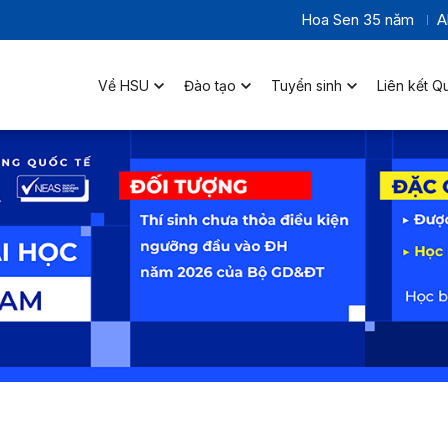
Hoa Sen 35 năm
A
Về HSU
Đào tạo
Tuyển sinh
Liên kết Q