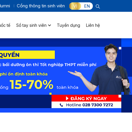
lumni
Cổng thông tin sinh viên
VI
EN
uốc tế
Sổ tay sinh viên
Tuyển dụng
Liên hệ