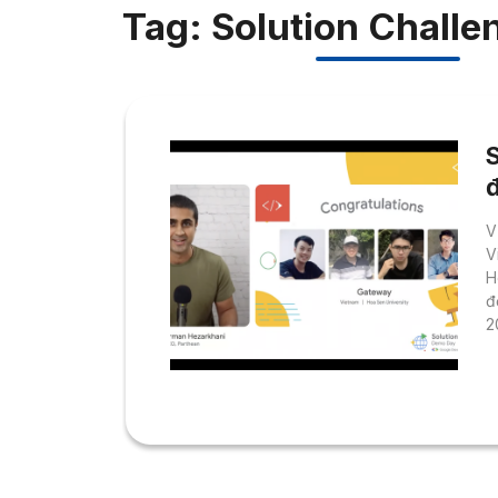
Tag: Solution Chall
đ
V
V
H
đ
2