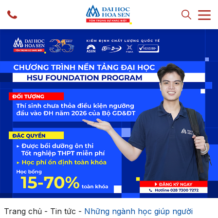
Trang chủ
-
Tin tức
-
Những ngành học giúp người