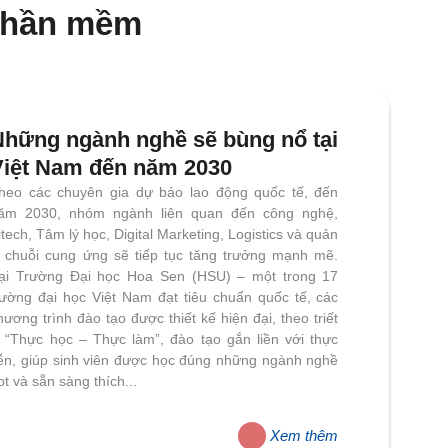
t phần mềm
Những ngành nghề sẽ bùng nổ
tại Việt Nam đến năm 2030
heo các chuyên gia dự báo lao động quốc tế, đến
ăm 2030, nhóm ngành liên quan đến công nghệ,
itech, Tâm lý học, Digital Marketing, Logistics và
uản lý chuỗi cung ứng sẽ tiếp tục tăng trưởng mạnh
ẽ. Tại Trường Đại học Hoa Sen (HSU) – một trong
7 trường đại học Việt Nam đạt tiêu chuẩn quốc tế,
ác chương trình đào tạo được thiết kế hiện đại, theo
riết lý “Thực học – Thực làm”, đào tạo gắn liền với
hực tiễn, giúp sinh viên được học đúng những
gành nghề hot và sẵn sàng thích...
Xem thêm