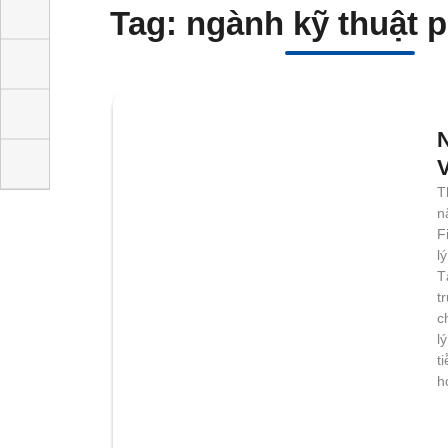
Tag: ngành kỹ thuậ
T
n
F
q
m
1
c
t
t
n