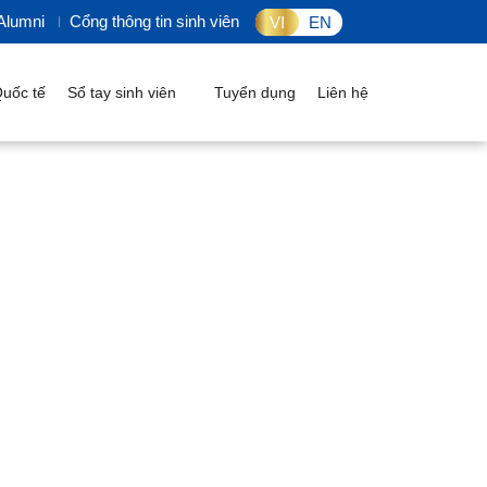
lumni
Cổng thông tin sinh viên
VI
EN
uốc tế
Sổ tay sinh viên
Tuyển dụng
Liên hệ