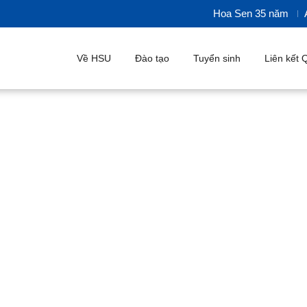
Hoa Sen 35 năm
A
Về HSU
Đào tạo
Tuyển sinh
Liên kết Q