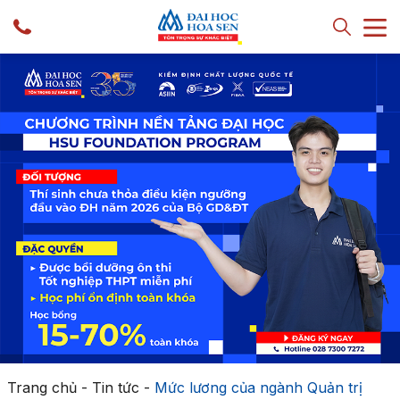
Trang chủ
-
Tin tức
-
Mức lương của ngành Quản trị