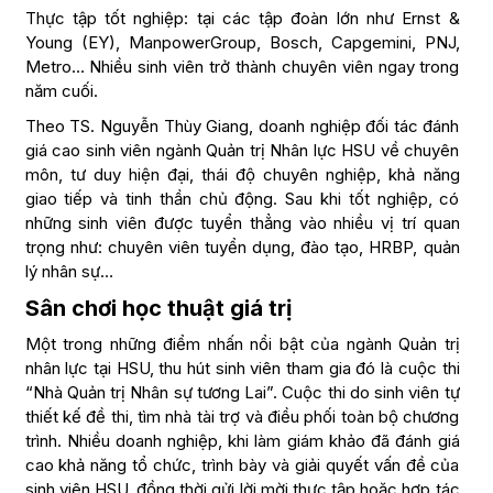
Thực tập tốt nghiệp: tại các tập đoàn lớn như Ernst &
Young (EY), ManpowerGroup, Bosch, Capgemini, PNJ,
Metro… Nhiều sinh viên trở thành chuyên viên ngay trong
năm cuối.
Theo TS. Nguyễn Thùy Giang, doanh nghiệp đối tác đánh
giá cao sinh viên ngành Quản trị Nhân lực HSU về chuyên
môn, tư duy hiện đại, thái độ chuyên nghiệp, khả năng
giao tiếp và tinh thần chủ động. Sau khi tốt nghiệp, có
những sinh viên được tuyển thẳng vào nhiều vị trí quan
trọng như: chuyên viên tuyển dụng, đào tạo, HRBP, quản
lý nhân sự…
Sân chơi học thuật giá trị
Một trong những điểm nhấn nổi bật của ngành Quản trị
nhân lực tại HSU, thu hút sinh viên tham gia đó là cuộc thi
“Nhà Quản trị Nhân sự tương Lai”. Cuộc thi do sinh viên tự
thiết kế đề thi, tìm nhà tài trợ và điều phối toàn bộ chương
trình. Nhiều doanh nghiệp, khi làm giám khảo đã đánh giá
cao khả năng tổ chức, trình bày và giải quyết vấn đề của
sinh viên HSU, đồng thời gửi lời mời thực tập hoặc hợp tác