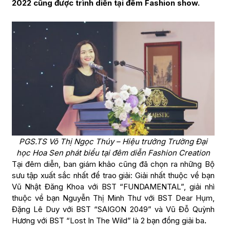
2022 cũng được trình diễn tại đêm Fashion show.
PGS.TS Võ Thị Ngọc Thúy – Hiệu trưởng Trường Đại
học Hoa Sen phát biểu tại đêm diễn Fashion Creation
Tại đêm diễn, ban giám khảo cũng đã chọn ra những Bộ
sưu tập xuất sắc nhất để trao giải: Giải nhất thuộc về bạn
Vũ Nhật Đăng Khoa với BST “FUNDAMENTAL”, giải nhì
thuộc về bạn Nguyễn Thị Minh Thư với BST Dear Hụm,
Đặng Lê Duy với BST “SAIGON 2049” và Vũ Đỗ Quỳnh
Hương với BST “Lost In The Wild” là 2 bạn đồng giải ba
.