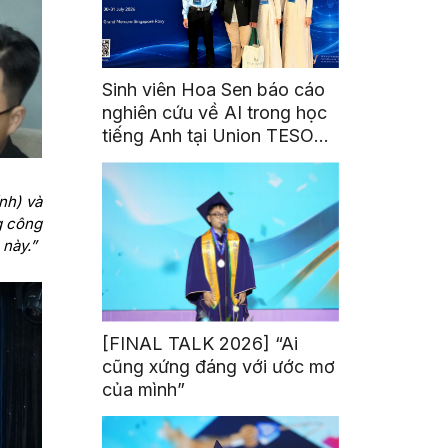
Sinh viên Hoa Sen báo cáo
nghiên cứu về AI trong học
tiếng Anh tại Union TESOL
2026 ở Singapore
nh) và
g công
này.”
[FINAL TALK 2026] “Ai
cũng xứng đáng với ước mơ
của mình”