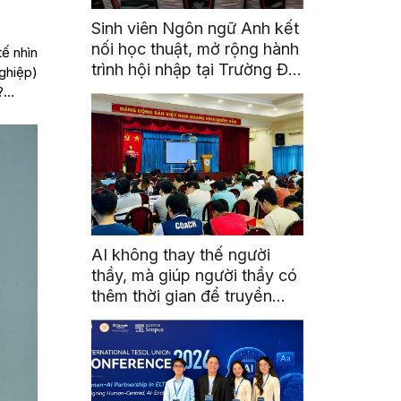
Sinh viên Ngôn ngữ Anh kết
nối học thuật, mở rộng hành
ế nhìn
trình hội nhập tại Trường Đại
nghiệp)
học Quốc gia Malaysia
g?…
AI không thay thế người
thầy, mà giúp người thầy có
thêm thời gian để truyền
cảm hứng