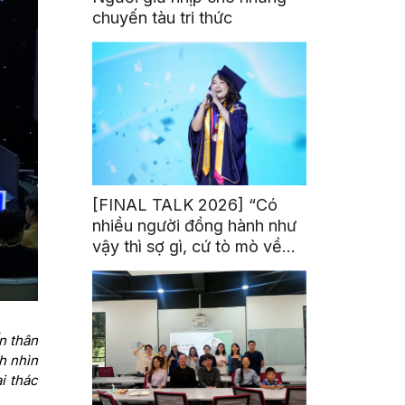
chuyến tàu tri thức
[FINAL TALK 2026] “Có
nhiều người đồng hành như
vậy thì sợ gì, cứ tò mò về
thế giới thôi”
n thân
h nhìn
i thác