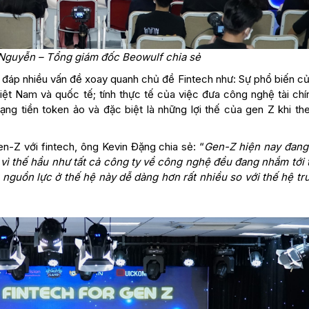
Nguyễn – Tổng giám đốc Beowulf chia sẻ
i đáp nhiều vấn đề xoay quanh chủ đề Fintech như: Sự phổ biến c
ệt Nam và quốc tế; tính thực tế của việc đưa công nghệ tài chí
ạng tiền token ảo và đặc biệt là những lợi thế của gen Z khi th
n-Z với fintech, ông Kevin Đặng chia sẻ: “
Gen-Z hiện nay đang 
vì thế hầu như tất cả công ty về công nghệ đều đang nhắm tới 
 nguồn lực ở thế hệ này dễ dàng hơn rất nhiều so với thế hệ tr