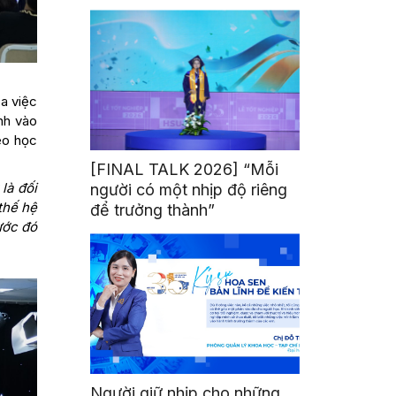
mình
ủa việc
nh vào
eo học
[FINAL TALK 2026] “Mỗi
là đối
người có một nhịp độ riêng
thế hệ
để trưởng thành”
ước đó
Người giữ nhịp cho những