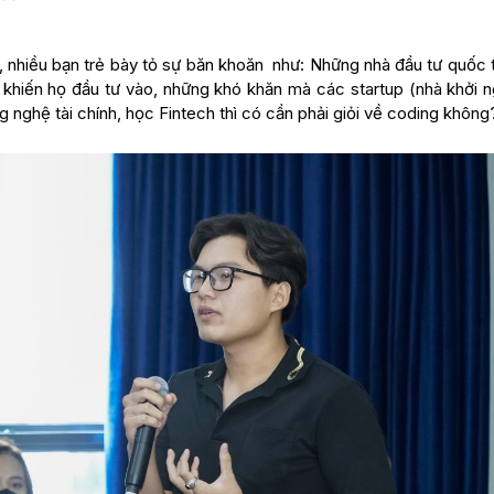
 nhiều bạn trẻ bày tỏ sự băn khoăn như: Những nhà đầu tư quốc t
m khiến họ đầu tư vào, những khó khăn mà các startup (nhà khởi 
g nghệ tài chính, học Fintech thì có cần phải giỏi về coding khôn