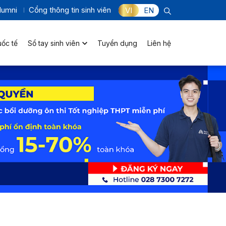
lumni
Cổng thông tin sinh viên
VI
EN
uốc tế
Sổ tay sinh viên
Tuyển dụng
Liên hệ