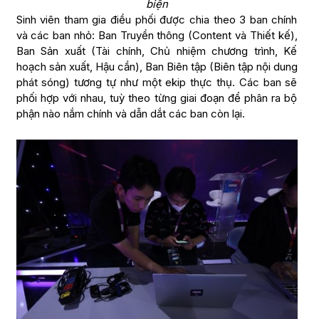
biện
Sinh viên tham gia điều phối được chia theo 3 ban chính
và các ban nhỏ: Ban Truyền thông (Content và Thiết kế),
Ban Sản xuất (Tài chính, Chủ nhiệm chương trình, Kế
hoạch sản xuất, Hậu cần), Ban Biên tập (Biên tập nội dung
phát sóng) tương tự như một ekip thực thụ. Các ban sẽ
phối hợp với nhau, tuỳ theo từng giai đoạn để phân ra bộ
phận nào nắm chính và dẫn dắt các ban còn lại.