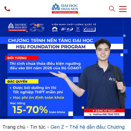
Trang chủ
-
Tin tức
-
Gen Z – Thế hệ dẫn đầu: Chương