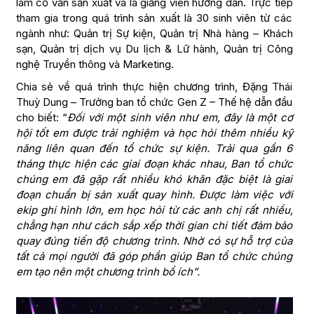
làm cố vấn sản xuất và là giảng viên hướng dẫn. Trực tiếp
tham gia trong quá trình sản xuất là 30 sinh viên từ các
ngành như: Quản trị Sự kiện, Quản trị Nhà hàng – Khách
sạn, Quản trị dịch vụ Du lịch & Lữ hành, Quản trị Công
nghệ Truyền thông và Marketing.
Chia sẻ về quá trình thực hiện chương trình, Đặng Thái
Thuỳ Dung – Trưởng ban tổ chức Gen Z – Thế hệ dẫn đầu
cho biết: “
Đối với một sinh viên như em, đây là một cơ
hội tốt em được trải nghiệm và học hỏi thêm nhiều kỹ
năng liên quan đến tổ chức sự kiện. Trải qua gần 6
tháng thực hiện các giai đoạn khác nhau, Ban tổ chức
chúng em đã gặp rất nhiều khó khăn đặc biệt là giai
đoạn chuẩn bị sản xuất quay hình. Được làm việc với
ekip ghi hình lớn, em học hỏi từ các anh chị rất nhiều,
chẳng hạn như cách sắp xếp thời gian chi tiết đảm bảo
quay đúng tiến độ chương trình. Nhờ có sự hỗ trợ của
tất cả mọi người đã góp phần giúp Ban tổ chức chúng
em tạo nên một chương trình bổ ích”.