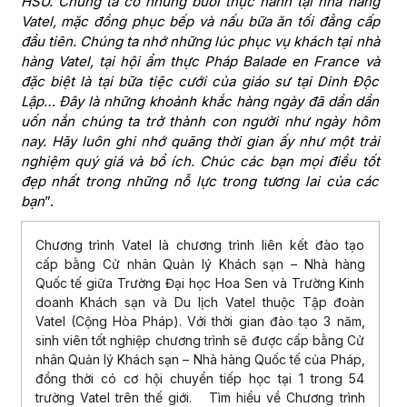
HSU. Chúng ta có những buổi thực hành tại nhà hàng
Vatel, mặc đồng phục bếp và nấu bữa ăn tối đẳng cấp
đầu tiên. Chúng ta nhớ những lúc phục vụ khách tại nhà
hàng Vatel, tại hội ẩm thực Pháp Balade en France và
đặc biệt là tại bữa tiệc cưới của giáo sư tại Dinh Độc
Lập… Đây là những khoảnh khắc hàng ngày đã dần dần
uốn nắn chúng ta trở thành con người như ngày hôm
nay. Hãy luôn ghi nhớ quãng thời gian ấy như một trải
nghiệm quý giá và bổ ích. Chúc các bạn mọi điều tốt
đẹp nhất trong những nỗ lực trong tương lai của các
bạn
”.
Chương trình Vatel là chương trình liên kết đào tạo
cấp bằng Cử nhân Quản lý Khách sạn – Nhà hàng
Quốc tế giữa Trường Đại học Hoa Sen và Trường Kinh
doanh Khách sạn và Du lịch Vatel thuộc Tập đoàn
Vatel (Cộng Hòa Pháp). Với thời gian đào tạo 3 năm,
sinh viên tốt nghiệp chương trình sẽ được cấp bằng Cử
nhân Quản lý Khách sạn – Nhà hàng Quốc tế của Pháp,
đồng thời có cơ hội chuyển tiếp học tại 1 trong 54
trường Vatel trên thế giới. Tìm hiểu về Chương trình