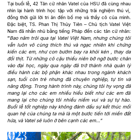
Tại buổi lễ
,
42 Tân cử nhân Vatel của HSU đã cùng nhau
nhìn lại hành trình học tập với những trải nghiệm thú vị,
đồng thời gửi lời tri ân đến bố mẹ và thầy cô của mình.
Đặc biệt, TS. Phan Thị Thủy Tiên – Chủ tịch Vatel Việt
Nam đã nhắn nhủ bằng tiếng Pháp đến các tân cử nhân:
“
Bao năm trôi qua tại Vatel Việt Nam, nhưng chúng tôi
vẫn luôn vô cùng thích thú và ngạc nhiên khi chứng
kiến ​​các em, như con bướm bay ra khỏi kén , thay da
đổi thịt. Từ những cô cậu thiếu niên bỡ ngỡ bước chân
vào đại học, ngày qua ngày đã trở thành nhà quản lý
điều hành các bộ phận khác nhau trong ngành khách
sạn, tuổi còn trẻ nhưng đã chuyên nghiệp, tự tin và
năng động. Trong hành trình này, chúng tôi hy vọng đã
mang lại cho các em nhiều hiểu biết như các em đã
mang lại cho chúng tôi nhiều niềm vui và sự tự hào.
Buổi lễ tốt nghiệp này không đánh dấu sự kết thúc mối
quan hệ của chúng ta mà là một bước tiến tới miền đất
hứa, và Vatel sẽ luôn ở bên cạnh các em…”