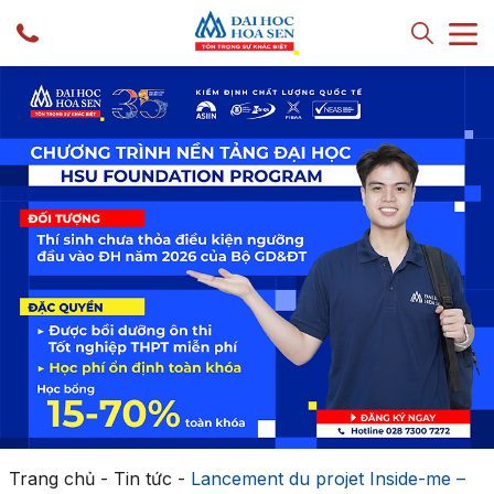
Trang chủ
-
Tin tức
-
Lancement du projet Inside-me –