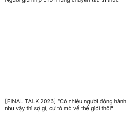
[FINAL TALK 2026] “Có nhiều người đồng hành
như vậy thì sợ gì, cứ tò mò về thế giới thôi”