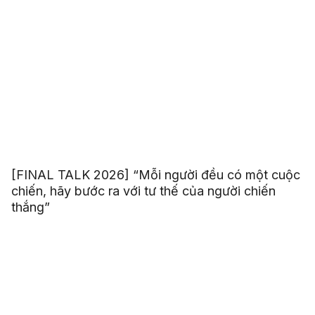
[FINAL TALK 2026] “Mỗi người đều có một cuộc
chiến, hãy bước ra với tư thế của người chiến
thắng”