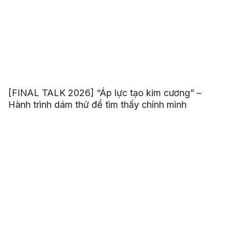
[FINAL TALK 2026] “Áp lực tạo kim cương” –
Hành trình dám thử để tìm thấy chính mình