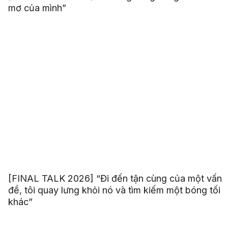
mơ của mình”
[FINAL TALK 2026] “Đi đến tận cùng của một vấn
đề, tôi quay lưng khỏi nó và tìm kiếm một bóng tối
khác”