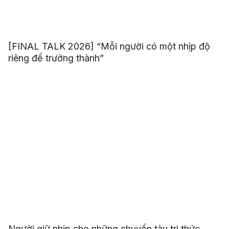
[FINAL TALK 2026] “Mỗi người có một nhịp độ
riêng để trưởng thành”
Người giữ nhịp cho những chuyến tàu tri thức