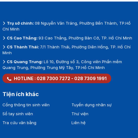
Trụ sở chính:
08 Nguyễn Văn Tráng, Phường Bến Thành, TP.Hồ
Chí Minh
CS Cao Thắng:
93 Cao Thắng, Phường Bàn Cờ, TP. Hồ Chí Minh
CS Thành Thái:
7/1 Thành Thái, Phường Diên Hồng, TP. Hồ Chí
Minh
CS Quang Trung:
Lô 10, Đường số 3, Công viên Phần mềm
Quang Trung, Phường Trung Mỹ Tây, TP.Hồ Chí Minh
HOTLINE :
028 7300 7272
-
028 7309 1991
Tiện ích khác
Cổng thông tin sinh viên
Tuyển dụng nhân sự
Sổ tay sinh viên
Thư viện
Tra cứu văn bằng
Liên hệ