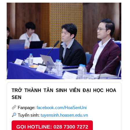
TRỞ THÀNH TÂN SINH VIÊN ĐẠI HỌC HOA
SEN
Fanpage:
facebook.com/HoaSenUni
Tuyển sinh:
tuyensinh.hoasen.edu.vn
GỌI HOTLINE: 028 7300 7272