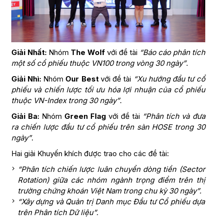
Giải Nhất:
Nhóm
The Wolf
với đề tài
“Báo cáo phân tích
một số cổ phiếu thuộc VN100 trong vòng 30 ngày”
.
Giải Nhì:
Nhóm
Our Best
với đề tài
“Xu hướng đầu tư cổ
phiếu và chiến lược tối ưu hóa lợi nhuận của cổ phiếu
thuộc VN-Index trong 30 ngày”
.
Giải Ba:
Nhóm
Green Flag
với đề tài
“Phân tích và đưa
ra chiến lược đầu tư cổ phiếu trên sàn HOSE trong 30
ngày”
.
Hai giải Khuyến khích được trao cho các đề tài:
“Phân tích chiến lược luân chuyển dòng tiền (Sector
Rotation) giữa các nhóm ngành trọng điểm trên thị
trường chứng khoán Việt Nam trong chu kỳ 30 ngày”.
“Xây dựng và Quản trị Danh mục Đầu tư Cổ phiếu dựa
trên Phân tích Dữ liệu”.