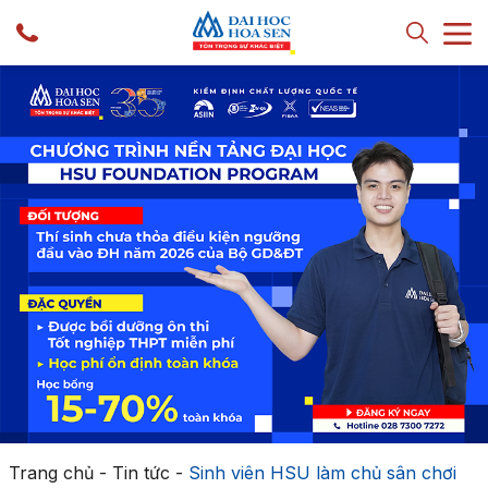
Trang chủ
-
Tin tức
-
Sinh viên HSU làm chủ sân chơi