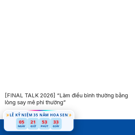
[FINAL TALK 2026] “Làm điều bình thường bằng
lòng say mê phi thường”
LỄ KỶ NIỆM 35 NĂM HOA SEN
30
05
21
53
NGÀY
GIỜ
PHÚT
GIÂY