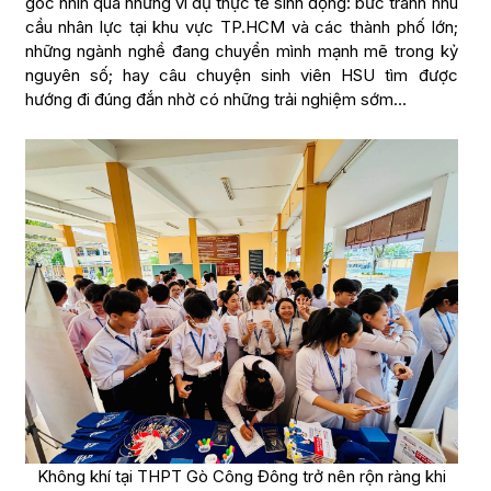
góc nhìn qua những ví dụ thực tế sinh động: bức tranh nhu
cầu nhân lực tại khu vực TP.HCM và các thành phố lớn;
những ngành nghề đang chuyển mình mạnh mẽ trong kỷ
nguyên số; hay câu chuyện sinh viên HSU tìm được
hướng đi đúng đắn nhờ có những trải nghiệm sớm…
Không khí tại THPT Gò Công Đông trở nên rộn ràng khi