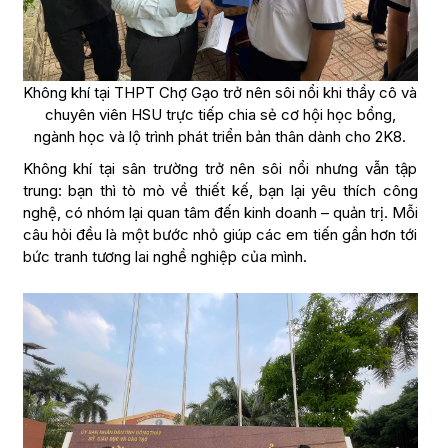
Không khí tại THPT Chợ Gạo trở nên sôi nổi khi thầy cô và
chuyên viên HSU trực tiếp chia sẻ cơ hội học bổng,
ngành học và lộ trình phát triển bản thân dành cho 2K8.
Không khí tại sân trường trở nên sôi nổi nhưng vẫn tập
trung: bạn thì tò mò về thiết kế, bạn lại yêu thích công
nghệ, có nhóm lại quan tâm đến kinh doanh – quản trị. Mỗi
câu hỏi đều là một bước nhỏ giúp các em tiến gần hơn tới
bức tranh tương lai nghề nghiệp của mình.