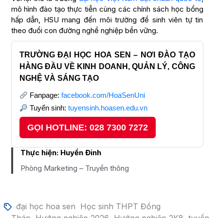
mô hình đào tạo thực tiễn cùng các chính sách học bổng
hấp dẫn, HSU mang đến môi trường để sinh viên tự tin
theo đuổi con đường nghề nghiệp bền vững.
TRƯỜNG ĐẠI HỌC HOA SEN – NƠI ĐÀO TẠO
HÀNG ĐẦU VỀ KINH DOANH, QUẢN LÝ, CÔNG
NGHỆ VÀ SÁNG TẠO
Fanpage:
facebook.com/HoaSenUni
Tuyển sinh:
tuyensinh.hoasen.edu.vn
GỌI HOTLINE: 028 7300 7272
Thực hiện:
Huyền Đinh
Phòng Marketing – Truyền thông
đại học hoa sen
Học sinh THPT Đồng