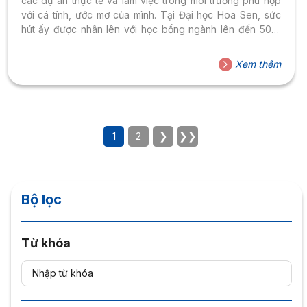
các dự án thực tế và làm việc trong môi trường phù hợp
với cá tính, ước mơ của mình. Tại Đại học Hoa Sen, sức
hút ấy được nhân lên với học bổng ngành lên đến 50%
học phí năm nhất dành cho 5 ngành học, tạo điểm tựa
vững vàng để học sinh bắt đầu hành trình đại học theo
Xem thêm
tiêu chuẩn quốc tế. Học bổng ngành HSU 2026 – 5 ngành
học...
1
2
❯
❯❯
Bộ lọc
Từ khóa