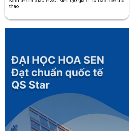
Kinh tế thể thao HSU, kiến tạo giá trị từ đam mê thể
thao