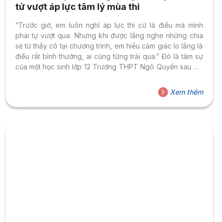
tử vượt áp lực tâm lý mùa thi
“Trước giờ, em luôn nghĩ áp lực thi cử là điều mà mình
phải tự vượt qua. Nhưng khi được lắng nghe những chia
sẻ từ thầy cô tại chương trình, em hiểu cảm giác lo lắng là
điều rất bình thường, ai cũng từng trải qua.” Đó là tâm sự
của một học sinh lớp 12 Trường THPT Ngô Quyền sau khi
tham gia “HSU TOUR – Vững vàng tâm lý mùa thi” do
Trường Đại học Hoa Sen tổ chức. “Vững vàng tâm lý mùa
Xem thêm
thi”- Khi áp lực được lắng nghe và hóa giải Giữa sân
trường...