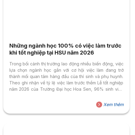
Những ngành học 100% có việc làm trước
khi tốt nghiệp tại HSU năm 2026
Trong bối cảnh thị trường lao động nhiều biến động, việc
lựa chọn ngành học gắn với cơ hội việc làm đang trở
thành mối quan tâm hàng đầu của thí sinh và phụ huynh.
Theo ghi nhận về tỷ lệ việc làm trước thềm Lễ tốt nghiệp
năm 2026 của Trường Đại học Hoa Sen, 96% sinh viên
chưa tốt nghiệp đã có việc làm, trong đó nhiều ngành học
đạt tỷ lệ 100%. Những con số này phản ánh định hướng
Xem thêm
đào tạo lấy người học làm trung tâm, gắn chương trình với
doanh nghiệp và chuẩn nghề...