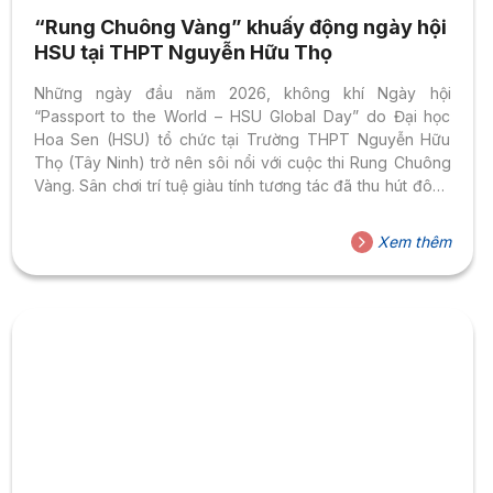
“Rung Chuông Vàng” khuấy động ngày hội
HSU tại THPT Nguyễn Hữu Thọ
Những ngày đầu năm 2026, không khí Ngày hội
“Passport to the World – HSU Global Day” do Đại học
Hoa Sen (HSU) tổ chức tại Trường THPT Nguyễn Hữu
Thọ (Tây Ninh) trở nên sôi nổi với cuộc thi Rung Chuông
Vàng. Sân chơi trí tuệ giàu tính tương tác đã thu hút đông
học sinh tham gia, lan tỏa tinh thần học tập chủ động và
sự hứng khởi cho chương trình. “Passport to the World –
Xem thêm
HSU Global Day” là Ngày hội trải nghiệm do HSU phối hợp
tổ chức cùng Trường THPT Nguyễn Hữu Thọ, với...