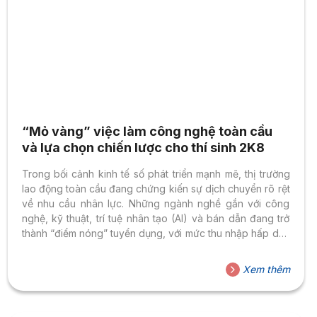
“Mỏ vàng” việc làm công nghệ toàn cầu
và lựa chọn chiến lược cho thí sinh 2K8
Trong bối cảnh kinh tế số phát triển mạnh mẽ, thị trường
lao động toàn cầu đang chứng kiến sự dịch chuyển rõ rệt
về nhu cầu nhân lực. Những ngành nghề gắn với công
nghệ, kỹ thuật, trí tuệ nhân tạo (AI) và bán dẫn đang trở
thành “điểm nóng” tuyển dụng, với mức thu nhập hấp dẫn
và cơ hội nghề nghiệp rộng mở. Theo nhiều báo cáo
quốc tế, các trung tâm công nghệ lớn tại châu Á như Đài
Xem thêm
Loan đang thiếu hụt hàng chục nghìn kỹ sư công nghệ,
đặc biệt trong các lĩnh vực...