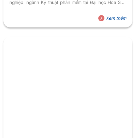
nghiệp, ngành Kỹ thuật phần mềm tại Đại học Hoa Sen
(HSU) mở ra một hành trình học tập thực tế, gắn liền với
doanh nghiệp và cơ hội việc làm rõ ràng. Theo thống kê
Xem thêm
về tỷ lệ việc làm trước thềm Lễ tốt nghiệp 2025, ngành Kỹ
thuật phần mềm HSU đạt...