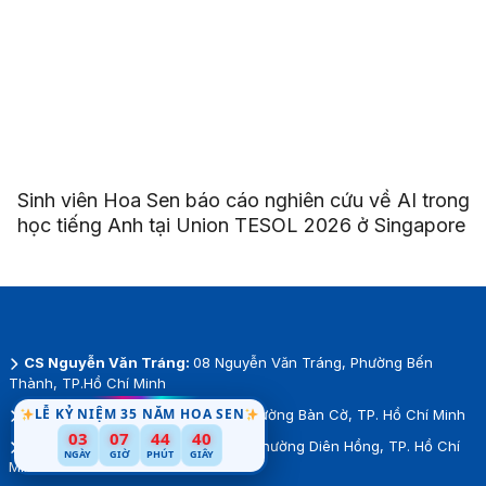
Sinh viên Hoa Sen báo cáo nghiên cứu về AI trong
học tiếng Anh tại Union TESOL 2026 ở Singapore
CS Nguyễn Văn Tráng:
08 Nguyễn Văn Tráng, Phường Bến
Thành, TP.Hồ Chí Minh
LỄ KỶ NIỆM 35 NĂM HOA SEN
CS Cao Thắng:
93 Cao Thắng, Phường Bàn Cờ, TP. Hồ Chí Minh
03
07
44
38
CS Thành Thái:
7/1 Thành Thái, Phường Diên Hồng, TP. Hồ Chí
NGÀY
GIỜ
PHÚT
GIÂY
Minh