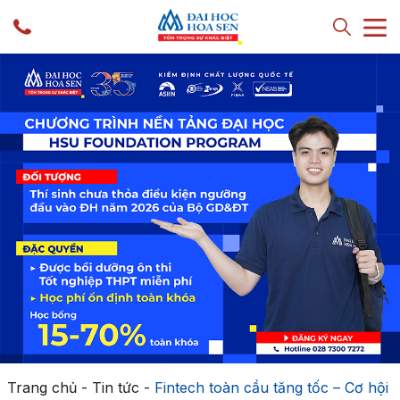
Trang chủ
-
Tin tức
-
Fintech toàn cầu tăng tốc – Cơ hội