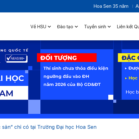
Hoa Sen 35 năm
A
Về HSU
Đào tạo
Tuyển sinh
Liên kết Q
sản” chỉ có tại Trường Đại học Hoa Sen