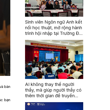
Sinh viên Ngôn ngữ Anh kết
nối học thuật, mở rộng hành
trình hội nhập tại Trường Đại
học Quốc gia Malaysia
AI không thay thế người
 và bàn
thầy, mà giúp người thầy có
thêm thời gian để truyền
ác bạn
cảm hứng