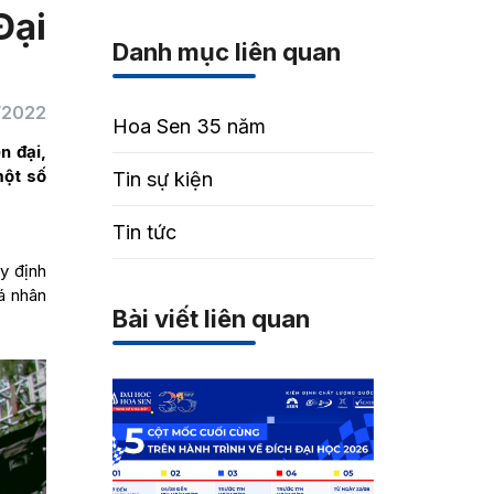
Đại
Danh mục liên quan
/2022
Hoa Sen 35 năm
n đại,
một số
Tin sự kiện
Tin tức
y định
á nhân
Bài viết liên quan