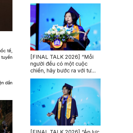
trị từ đam mê thể thao
ốc tế,
[FINAL TALK 2026] “Mỗi
 tuyển
người đều có một cuộc
chiến, hãy bước ra với tư
thế của người chiến thắng”
iện dần
[FINAL TALK 2026] “Áp lực