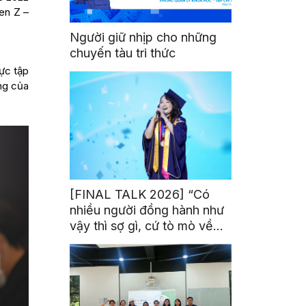
en Z –
Người giữ nhịp cho những
chuyến tàu tri thức
hực tập
ng của
[FINAL TALK 2026] “Có
nhiều người đồng hành như
vậy thì sợ gì, cứ tò mò về
thế giới thôi”