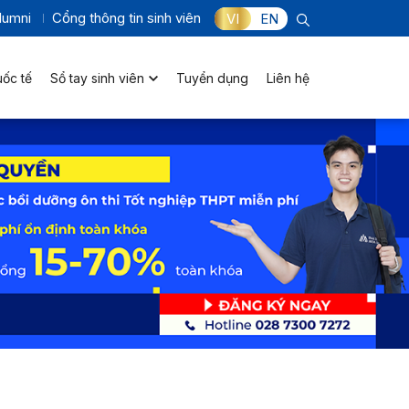
lumni
Cổng thông tin sinh viên
VI
EN
uốc tế
Sổ tay sinh viên
Tuyển dụng
Liên hệ