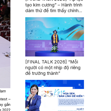
tạo kim cương” – Hành trình
dám thử để tìm thấy chính
mình
[FINAL TALK 2026] “Mỗi
người có một nhịp độ riêng
để trưởng thành”
Nam
test –
ay gần
e 2022