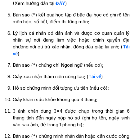
(Xem hướng dẫn tại
)
ĐÂY
Bản sao (*) kết quả học tập ở bậc đại học có ghi rõ tên
môn học, số tiết, điểm thi từng môn;
Lý lịch cá nhân có dán ảnh và được cơ quan quản lý
nhân sự nơi đang làm việc hoặc chính quyền địa
phương nơi cư trú xác nhận, đóng dấu giáp lai ảnh; (
Tải
)
về
Bản sao (*) chứng chỉ Ngoại ngữ (nếu có);
Giấy xác nhận thâm niên công tác; (
)
Tải về
Hồ sơ chứng minh đối tượng ưu tiên (nếu có);
Giấy khám sức khỏe không quá 3 tháng;
3 ảnh chân dung 3×4 được chụp trong thời gian 6
tháng tính đến ngày nộp hồ sơ (ghi họ tên, ngày sinh
vào sau ảnh, để trong 1 phong bì);
Bản sao (*) chứng minh nhân dân hoặc căn cước công