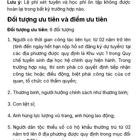
Lưu ý:
Lệ phí xét tuyển và học phí ôn tập không được
hoàn lại trong bất kỳ trường hợp nào.
Đối tượng ưu tiên và điểm ưu tiên
Đối tượng ưu tiên
: 6 đối tượng
Người có thời gian công tác liên tục từ 02 năm trở lên
(tính đến ngày hết hạn nộp hồ sơ đăng ký dự tuyển) tại
các địa phương được quy định là Khu vực 1 trong Quy
chế tuyển sinh đại học hệ chính quy hiện hành. Trong
trường hợp này, thí sinh phải có quyết định tiếp nhận
công tác hoặc điều động, biệt phái công tác của cơ
quan, tổ chức có thẩm quyền;
Th­ương binh, ng­ười hư­ởng chính sách như­ th­ương binh;
Con liệt sĩ;
Anh hùng lực lư­ợng vũ trang, anh hùng lao động;
Người dân tộc thiểu số có hộ khẩu thường trú từ 02
năm trở lên ở địa phương được quy định trong mục đối