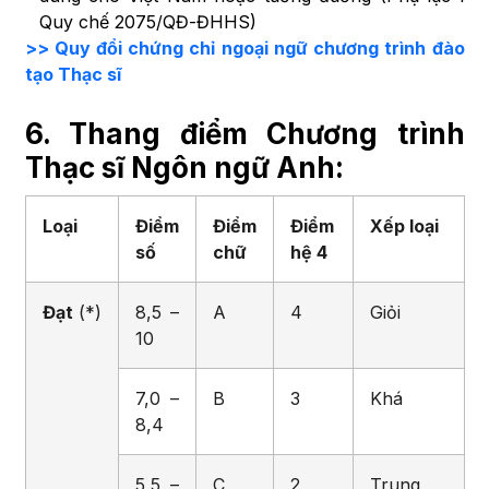
Quy chế 2075/QĐ-ĐHHS)
>> Quy đổi chứng chỉ ngoại ngữ chương trình đào
tạo Thạc sĩ
6. Thang điểm
Chương trình
Thạc sĩ Ngôn ngữ Anh
:
Loại
Điểm
Điểm
Điểm
Xếp loại
số
chữ
hệ 4
Đạt
(*)
8,5 –
A
4
Giỏi
10
7,0 –
B
3
Khá
8,4
5,5 –
C
2
Trung