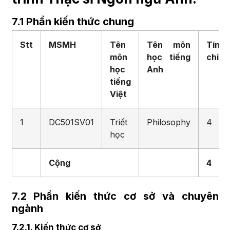
7.1 Phần kiến thức chung
Stt
MSMH
Tên
Tên môn
Tín
môn
học
tiếng
chỉ
học
Anh
tiếng
Việt
1
DC501SV01
Triết
Philosophy
4
học
Cộng
4
7.2
Phần kiến thức cơ sở và chuyên
ngành
7.2.1. Kiến thức cơ sở