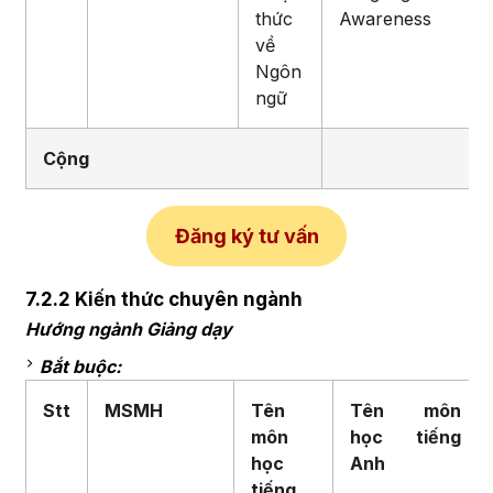
thức
Awareness
về
Ngôn
ngữ
Cộng
Đăng ký tư vấn
7.2.2 Kiến thức chuyên ngành
Hướng ngành Giảng dạy
Bắt buộc:
Stt
MSMH
Tên
Tên môn
môn
học
tiếng
học
Anh
tiếng