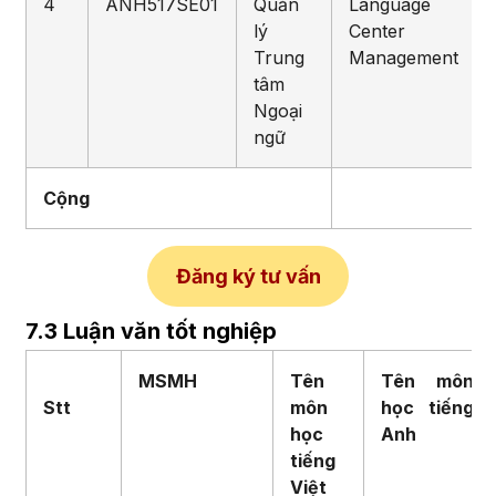
4
ANH517SE01
Quản
Language
lý
Center
Trung
Management
tâm
Ngoại
ngữ
Cộng
Đăng ký tư vấn
7.3 Luận văn tốt nghiệp
MSMH
Tên
Tên môn
Stt
môn
học
tiếng
học
Anh
tiếng
Việt