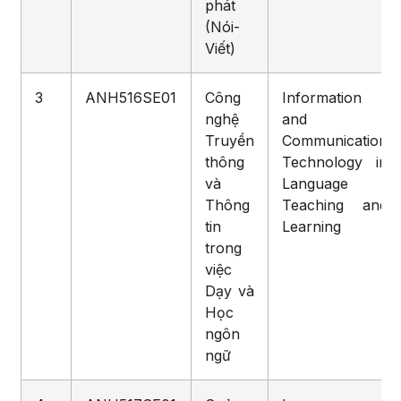
phát
(Nói-
Viết)
3
ANH516SE01
Công
Information
nghệ
and
Truyền
Communication
thông
Technology in
và
Language
Thông
Teaching and
tin
Learning
trong
việc
Dạy và
Học
ngôn
ngữ