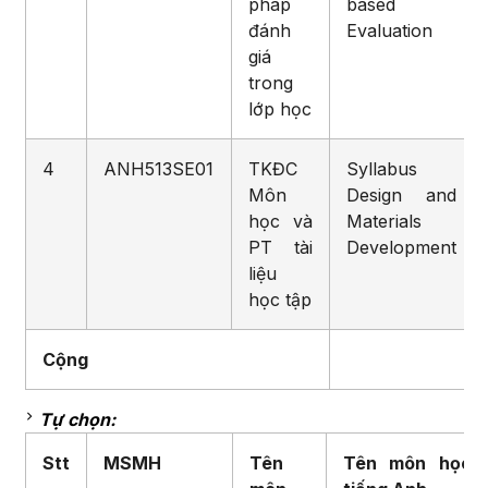
pháp
based
đánh
Evaluation
giá
trong
lớp học
4
ANH513SE01
TKĐC
Syllabus
Môn
Design and
học và
Materials
PT tài
Development
liệu
học tập
Cộng
Tự chọn:
Stt
MSMH
Tên
Tên môn học