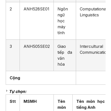
2
ANH528SE01
Ngôn
Computational
ngữ
Linguistics
học
máy
tính
3
ANH505SE02
Giao
Intercultural
tiếp đa
Communication
văn
hóa
Cộng
Tự chọn:
Stt
MSMH
Tên
Tên môn học
môn
tiếng Anh