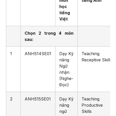
môn
tiếng Anh
học
tiếng
Việt
Chọn 2 trong 4 môn
sau:
1
ANH514SE01
Dạy Kỹ
Teaching
năng
Receptive Skills
Ngữ
nhận
(Nghe-
Đọc)
2
ANH515SE01
Dạy Kỹ
Teaching
năng
Productive
ngữ
Skills