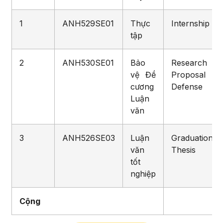
1
ANH529SE01
Thực
Internship
tập
2
ANH530SE01
Bảo
Research
vệ Đề
Proposal
cương
Defense
Luận
văn
3
ANH526SE03
Luận
Graduation
văn
Thesis
tốt
nghiệp
Cộng