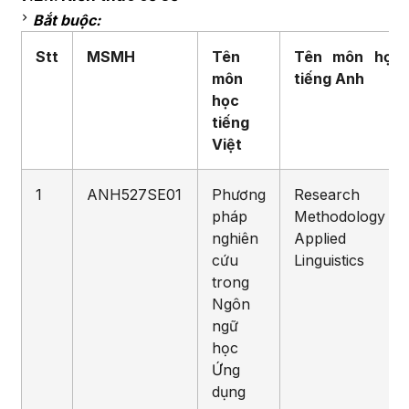
Bắt buộc:
Stt
MSMH
Tên
Tên môn học
môn
tiếng Anh
học
tiếng
Việt
1
ANH527SE01
Phương
Research
pháp
Methodology in
nghiên
Applied
cứu
Linguistics
trong
Ngôn
ngữ
học
Ứng
dụng