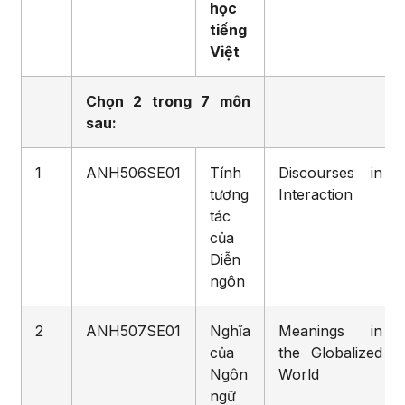
học
tiếng
Việt
Chọn 2 trong 7 môn
sau:
1
ANH506SE01
Tính
Discourses in
tương
Interaction
tác
của
Diễn
ngôn
2
ANH507SE01
Nghĩa
Meanings in
của
the Globalized
Ngôn
World
ngữ