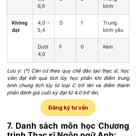
6,9
bình
Không
4,0 –
D
1
Trung
đạt
5,4
bình yếu
Dưới
F
0
Kém
4,0
Lưu ý: (*) Căn cứ theo quy chế đào tạo thạc sĩ, học
viên đạt kết quả tích lũy học phần khi điểm trung
bình chung tích lũy từ loại C trở lên và điểm thành
phần đánh giá cuối kỳ đạt từ 4.0 trở lên.
Đăng ký tư vấn
7. Danh sách môn học
Chương
trình Thạc sĩ Ngôn ngữ Anh
: