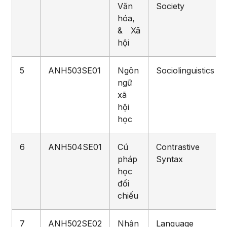
Văn
Society
hóa,
& Xã
hội
5
ANH503SE01
Ngôn
Sociolinguistics
ngữ
xã
hội
học
6
ANH504SE01
Cú
Contrastive
pháp
Syntax
học
đối
chiếu
7
ANH502SE02
Nhận
Language