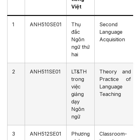
Việt
1
ANH510SE01
Thụ
Second
đắc
Language
Ngôn
Acquisition
ngữ thứ
hai
2
ANH511SE01
LT&TH
Theory and
trong
Practice of
việc
Language
giảng
Teaching
dạy
Ngôn
ngữ
3
ANH512SE01
Phương
Classroom-