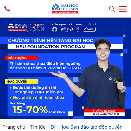
Trang chủ
-
Tin tức
-
ĐH Hoa Sen đào tạo độc quyền