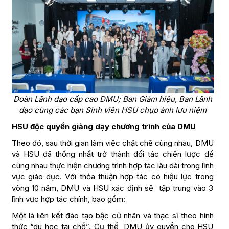
Đoàn Lãnh đạo cấp cao DMU; Ban Giám hiệu, Ban Lãnh
đạo cùng các bạn Sinh viên HSU chụp ảnh lưu niệm
HSU độc quyền giảng dạy chương trình của DMU
Theo đó, sau thời gian làm việc chặt chẽ cùng nhau, DMU
và HSU đã thống nhất trở thành đối tác chiến lược để
cùng nhau thực hiện chương trình hợp tác lâu dài trong lĩnh
vực giáo dục. Với thỏa thuận hợp tác có hiệu lực trong
vòng 10 năm, DMU và HSU xác định sẽ tập trung vào 3
lĩnh vực hợp tác chính, bao gồm:
Một là liên kết đào tạo bậc cử nhân và thạc sĩ theo hình
thức “du học tại chỗ”. Cụ thể, DMU ủy quyền cho HSU