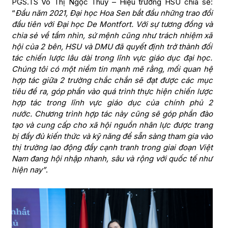
PGS.TS Võ Thị Ngọc Thúy – Hiệu trưởng HSU chia sẻ:
“
Đầu năm 2021, Đại học Hoa Sen bắt đầu những trao đổi
đầu tiên với Đại học De Montfort. Với sự tương đồng và
chia sẻ về tầm nhìn, sứ mệnh cũng như trách nhiệm xã
hội của 2 bên, HSU và DMU đã quyết định trở thành đối
tác chiến lược lâu dài trong lĩnh vực giáo dục đại học.
Chúng tôi có một niềm tin mạnh mẽ rằng, mối quan hệ
hợp tác giữa 2 trường chắc chắn sẽ đạt được các mục
tiêu đề ra, góp phần vào quá trình thực hiện chiến lược
hợp tác trong lĩnh vực giáo dục của chính phủ 2
nước. Chương trình hợp tác này cũng sẽ góp phần đào
tạo và cung cấp cho xã hội nguồn nhân lực được trang
bị đầy đủ kiến thức và kỹ năng để sẵn sàng tham gia vào
thị trường lao động đầy cạnh tranh trong giai đoạn Việt
Nam đang hội nhập nhanh, sâu và rộng với quốc tế như
hiện nay”
.