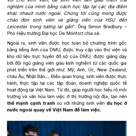
nghiệm của mình bằng cách học tập tại các địa điểm
khác nhauở nước ngoài. Chúng tôi cũng mong được
chào đón sinh viên và giảng viên của HSU đến
Leicester trong tương lai gần
”. Ông Simon Bradbury –
Phó Hiệu trưởng Đại học De ​​Monfort chia sẻ.
Ngoài ra, sinh viên được học toàn bộ chương trình gốc
bằng tiếng Anh của DMU, được truy cập vào thư viện và
kho dữ liệu trực tuyến đồ sộ của DMU; được giảng dạy
bởi đội ngũ giảng viên giàu kinh nghiệm từ các quốc gia
phát triển trên thế giới như: Mỹ, Anh, Úc, New Zealand,
châu Âu, Nhật Bản…. Điều quan trọng, sinh viên được thực
hành, thực tập tại các tập đoàn, doanh nghiệp quốc tế
hoạt động tại Việt Nam. Từ đó, giúp người học hiểu rõ môi
trường và văn hóa làm việc ở thị trường nội địa, tạo nên
thế mạnh cạnh tranh
so với những sinh viên
du học ở
nước ngoài quay về Việt Nam để làm việc.