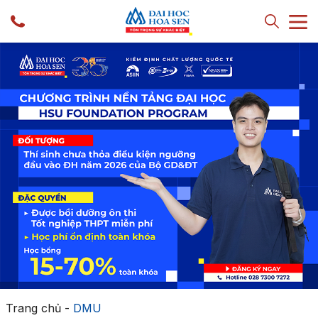
Trang chủ
-
DMU