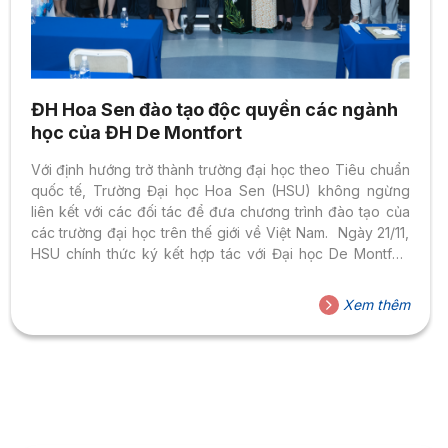
ĐH Hoa Sen đào tạo độc quyền các ngành
học của ĐH De Montfort
Với định hướng trở thành trường đại học theo Tiêu chuẩn
quốc tế, Trường Đại học Hoa Sen (HSU) không ngừng
liên kết với các đối tác để đưa chương trình đào tạo của
các trường đại học trên thế giới về Việt Nam. Ngày 21/11,
HSU chính thức ký kết hợp tác với Đại học De Montfort
(DMU), đưa chương trình giảng dạy của DMU về Việt
Nam. Chương trình có sự tham dự của GS. Hiệp sĩ Steve
Xem thêm
Smith – Đại sứ Giáo dục Toàn cầu Quốc tế Vương quốc
Anh, bà Emily Hamblin – Tổng Lãnh Sự...