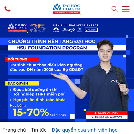
Trang chủ
-
Tin tức
-
Đặc quyền của sinh viên học