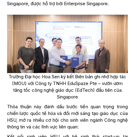
Singapore, được hỗ trợ bởi Enterprise Singapore.
Trường Đại học Hoa Sen ký kết Biên bản ghi nhớ hợp tác
(MOU) với Công ty TNHH EduSpaze Pte – vườn ươm
tăng tốc công nghệ giáo dục (EdTech) đầu tiên của
Singapore
Thỏa thuận này đánh dấu bước tiến quan trọng trong
chiến lược quốc tế hóa và đổi mới sáng tạo giáo dục của
HSU, mở ra nhiều cơ hội cho sinh viên ngành Công nghệ
thông tin và các lĩnh vực liên quan:
Kết nối sinh viên HSU với hệ sinh thái start-up tại