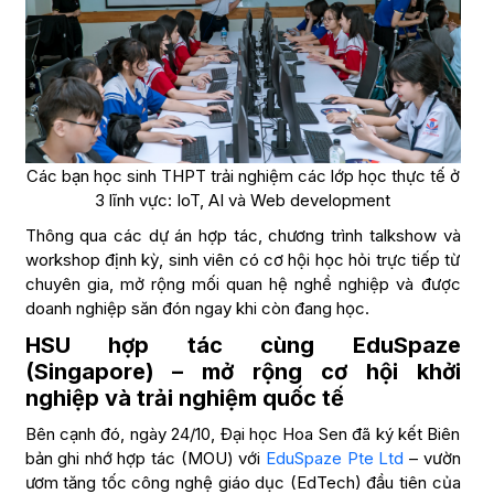
Các bạn học sinh THPT trải nghiệm các lớp học thực tế ở
3 lĩnh vực: IoT, AI và Web development
Thông qua các dự án hợp tác, chương trình talkshow và
workshop định kỳ, sinh viên có cơ hội học hỏi trực tiếp từ
chuyên gia, mở rộng mối quan hệ nghề nghiệp và được
doanh nghiệp săn đón ngay khi còn đang học.
HSU hợp tác cùng EduSpaze
(Singapore) – mở rộng cơ hội khởi
nghiệp và trải nghiệm quốc tế
Bên cạnh đó, ngày 24/10, Đại học Hoa Sen đã ký kết Biên
bản ghi nhớ hợp tác (MOU) với
EduSpaze Pte Ltd
– vườn
ươm tăng tốc công nghệ giáo dục (EdTech) đầu tiên của