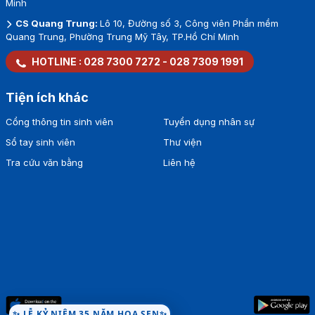
Minh
CS Quang Trung:
Lô 10, Đường số 3, Công viên Phần mềm
Quang Trung, Phường Trung Mỹ Tây, TP.Hồ Chí Minh
HOTLINE :
028 7300 7272
-
028 7309 1991
Tiện ích khác
Cổng thông tin sinh viên
Tuyển dụng nhân sự
Sổ tay sinh viên
Thư viện
Tra cứu văn bằng
Liên hệ
✨ LỄ KỶ NIỆM 35 NĂM HOA SEN✨