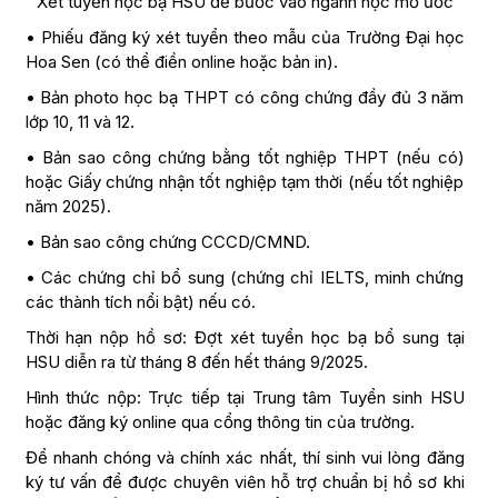
Xét tuyển học bạ HSU để bước vào ngành học mơ ước
• Phiếu đăng ký xét tuyển theo mẫu của Trường Đại học
Hoa Sen (có thể điền online hoặc bản in).
• Bản photo học bạ THPT có công chứng đầy đủ 3 năm
lớp 10, 11 và 12.
• Bản sao công chứng bằng tốt nghiệp THPT (nếu có)
hoặc Giấy chứng nhận tốt nghiệp tạm thời (nếu tốt nghiệp
năm 2025).
• Bản sao công chứng CCCD/CMND.
• Các chứng chỉ bổ sung (chứng chỉ IELTS, minh chứng
các thành tích nổi bật) nếu có.
Thời hạn nộp hồ sơ: Đợt xét tuyển học bạ bổ sung tại
HSU diễn ra từ tháng 8 đến hết tháng 9/2025.
Hình thức nộp: Trực tiếp tại Trung tâm Tuyển sinh HSU
hoặc đăng ký online qua cổng thông tin của trường.
Để nhanh chóng và chính xác nhất, thí sinh vui lòng đăng
ký tư vấn để được chuyên viên hỗ trợ chuẩn bị hồ sơ khi