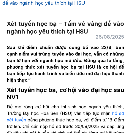
để vào ngành học yêu thích tại HSU
Xét tuyển học bạ – Tấm vé vàng để vào
ngành học yêu thích tại HSU
26/08/2025
Sau khi điểm chuẩn được công bố vào 22/8, bên
cạnh niềm vui trúng tuyển vào đại học, vẫn có những
bạn lỡ hẹn với ngành học mơ ước. Đừng quá lo lắng,
phương thức xét tuyển học bạ tại HSU là cơ hội để
bạn tiếp tục hành trình và biến ước mơ đại học thành
hiện thực.”
Xét tuyển học bạ, cơ hội vào đại học sau
NV1
Để mở rộng cơ hội cho thí sinh học ngành yêu thích,
Trường Đại học Hoa Sen (HSU) vẫn tiếp tục nhận
hồ sơ
xét tuyển
bằng phương thức học bạ, với điểm từ 18 điểm
trở lên. Chỉ cần nộp hồ sơ trước 30/08/2025 và đáp ứng
đủ tiêu chí xét tuyển, thí sinh có thể gia tăng cơ hội trúng