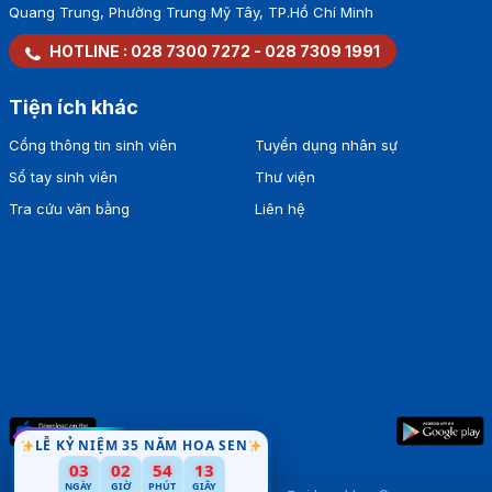
Quang Trung, Phường Trung Mỹ Tây, TP.Hồ Chí Minh
HOTLINE :
028 7300 7272
-
028 7309 1991
Tiện ích khác
Cổng thông tin sinh viên
Tuyển dụng nhân sự
Sổ tay sinh viên
Thư viện
Tra cứu văn bằng
Liên hệ
LỄ KỶ NIỆM 35 NĂM HOA SEN
03
02
54
12
NGÀY
GIỜ
PHÚT
GIÂY