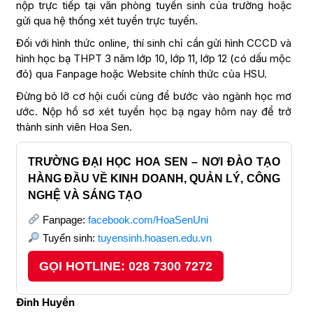
nộp trực tiếp tại văn phòng tuyển sinh của trường hoặc
gửi qua hệ thống xét tuyển trực tuyến.
Đối với hình thức online, thí sinh chỉ cần gửi hình CCCD và
hình học bạ THPT 3 năm lớp 10, lớp 11, lớp 12 (có dấu mộc
đỏ) qua Fanpage hoặc Website chính thức của HSU.
Đừng bỏ lỡ cơ hội cuối cùng để bước vào ngành học mơ
ước. Nộp hồ sơ xét tuyển học bạ ngay hôm nay để trở
thành sinh viên Hoa Sen.
TRƯỜNG ĐẠI HỌC HOA SEN – NƠI ĐÀO TẠO
HÀNG ĐẦU VỀ KINH DOANH, QUẢN LÝ, CÔNG
NGHỆ VÀ SÁNG TẠO
Fanpage:
facebook.com/HoaSenUni
Tuyển sinh:
tuyensinh.hoasen.edu.vn
GỌI HOTLINE: 028 7300 7272
Đinh Huyền