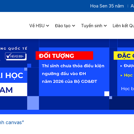
Hoa Sen 35 năm
A
Về HSU
Đào tạo
Tuyển sinh
Liên kết Q
nh canvas”