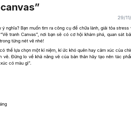
 canvas”
29/11
 ý nghĩa? Bạn muốn tìm ra công cụ để chữa lành, giải tỏa stress
Vẽ tranh Canvas”, nơi bạn sẽ có cơ hội khám phá, quan sát bả
trong từng nét vẽ nhé!
 có thể lựa chọn một kỉ niệm, kí ức khó quên hay cảm xúc của chí
nh vẽ. Đừng lo về khả năng vẽ của bản thân hãy tạo nên tác ph
 xúc có màu gì”.
ráng