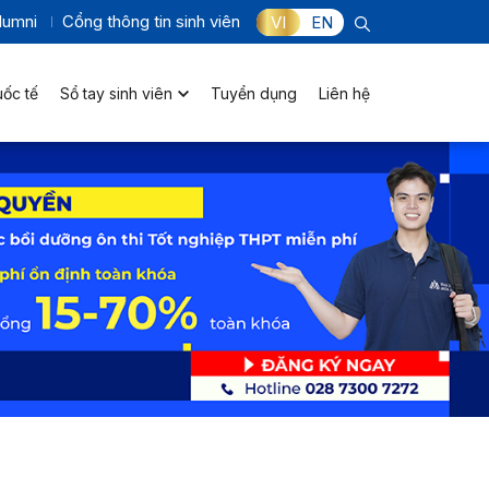
lumni
Cổng thông tin sinh viên
VI
EN
uốc tế
Sổ tay sinh viên
Tuyển dụng
Liên hệ