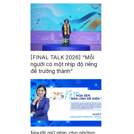
mình
[FINAL TALK 2026] “Mỗi
người có một nhịp độ riêng
để trưởng thành”
Người giữ nhịp cho những