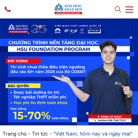
Trang chủ
-
Tin tức
-
“Việt Nam, hôm nay và ngày mai”