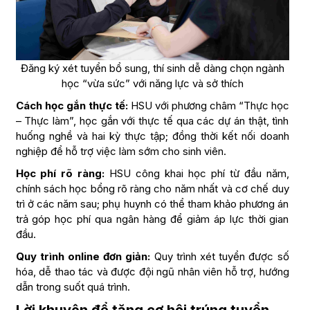
Đăng ký xét tuyển bổ sung, thí sinh dễ dàng chọn ngành
học “vừa sức” với năng lực và sở thích
Cách học gắn thực tế:
HSU với phương châm “Thực học
– Thực làm”, học gắn với thực tế qua các dự án thật, tình
huống nghề và hai kỳ thực tập; đồng thời kết nối doanh
nghiệp để hỗ trợ việc làm sớm cho sinh viên.
Học phí rõ ràng:
HSU công khai học phí từ đầu năm,
chính sách học bổng rõ ràng cho năm nhất và cơ chế duy
trì ở các năm sau; phụ huynh có thể tham khảo phương án
trả góp học phí qua ngân hàng để giảm áp lực thời gian
đầu.
Quy trình online đơn giản:
Quy trình xét tuyển được số
hóa, dễ thao tác và được đội ngũ nhân viên hỗ trợ, hướng
dẫn trong suốt quá trình.
Lời khuyên để tăng cơ hội trúng tuyển