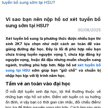
tuyển bổ sung sớm tại HSU?
Vì sao bạn nên nộp hồ sơ xét tuyển bổ
sung sớm tại HSU?
30/08/2025
Xét tuyển bổ sung là phương thức được nhiều bạn thí
sinh 2K7 lựa chọn như một cách an toàn để vào
giảng đường đại học. Đây là lối đi phù hợp nếu bạn
chưa trúng tuyển nguyện vọng 1, chưa kịp đăng ký
nguyện vọng, hoặc đã đậu nhưng muốn chuyển sang
ngành, trường phù hợp hơn. Nộp hồ sơ
xét tuyển bổ
sung tại HSU
sớm giúp bạn “giữ chỗ” và chuẩn bị
nhập học kịp với lộ trình năm học.
Tấm vé an toàn vào đại học
Ở mỗi đợt tuyển sinh đại học, lợi thế thường thuộc về
những bạn nộp hồ sơ sớm. Điểm xét tuyển có xu hướng
ổn định, vì vậy bạn có thời gian cân nhắc, đối chiếu điểm/
học bạ để thêm nguyện vọng phù hợp. Cách làm này giúp