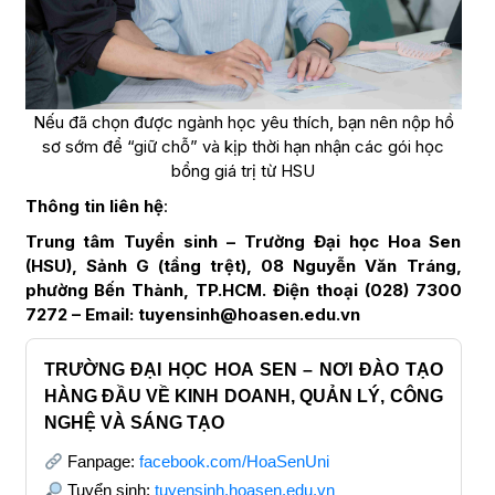
Nếu đã chọn được ngành học yêu thích, bạn nên nộp hồ
sơ sớm để “giữ chỗ” và kịp thời hạn nhận các gói học
bổng giá trị từ HSU
Thông tin liên hệ
:
Trung tâm Tuyển sinh – Trường Đại học Hoa Sen
(HSU), Sảnh G (tầng trệt), 08 Nguyễn Văn Tráng,
phường Bến Thành, TP.HCM. Điện thoại (028) 7300
7272 – Email: tuyensinh@hoasen.edu.vn
TRƯỜNG ĐẠI HỌC HOA SEN – NƠI ĐÀO TẠO
HÀNG ĐẦU VỀ KINH DOANH, QUẢN LÝ, CÔNG
NGHỆ VÀ SÁNG TẠO
Fanpage:
facebook.com/HoaSenUni
Tuyển sinh:
tuyensinh.hoasen.edu.vn