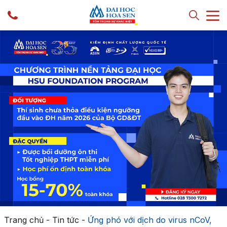
Trang chủ
-
Tin tức
-
Ứng phó với dịch do virus nCoV,