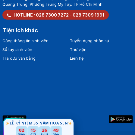
Quang Trung, Phường Trung Mỹ Tây, TP.Hồ Chí Minh
HOTLINE :
028 7300 7272
-
028 7309 1991
Tiện ích khác
Cổng thông tin sinh viên
Tuyển dụng nhân sự
Sổ tay sinh viên
Thư viện
Tra cứu văn bằng
Liên hệ
LỄ KỶ NIỆM 35 NĂM HOA SEN
02
15
26
49
NGÀY
GIỜ
PHÚT
GIÂY