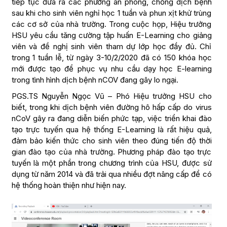
tiếp tục đưa ra các phương án phòng, chống dịch bệnh
sau khi cho sinh viên nghỉ học 1 tuần và phun xịt khử trùng
các cơ sở của nhà trường. Trong cuộc họp, Hiệu trưởng
HSU yêu cầu tăng cường tập huấn E-Learning cho giảng
viên và đề nghị sinh viên tham dự lớp học đầy đủ. Chỉ
trong 1 tuần lễ, từ ngày 3-10/2/2020 đã có 150 khóa học
mới được tạo để phục vụ nhu cầu dạy học E-learning
trong tình hình dịch bệnh nCOV đang gây lo ngại.
PGS.TS Nguyễn Ngọc Vũ – Phó Hiệu trưởng HSU cho
biết, trong khi dịch bệnh viên đường hô hấp cấp do virus
nCoV gây ra đang diễn biến phức tạp, việc triển khai đào
tạo trực tuyến qua hệ thống E-Learning là rất hiệu quả,
đảm bảo kiến thức cho sinh viên theo đúng tiến độ thời
gian đào tạo của nhà trường. Phương pháp đào tạo trực
tuyến là một phần trong chương trình của HSU, được sử
dụng từ năm 2014 và đã trải qua nhiều đợt nâng cấp để có
hệ thống hoàn thiện như hiện nay.