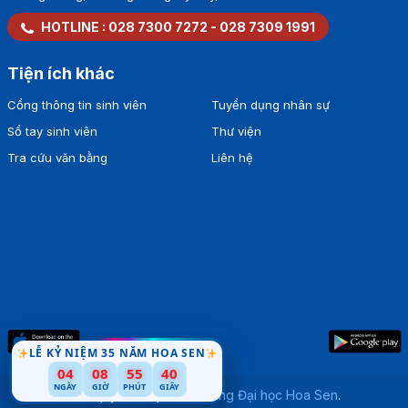
HOTLINE :
028 7300 7272
-
028 7309 1991
Tiện ích khác
Cổng thông tin sinh viên
Tuyển dụng nhân sự
Sổ tay sinh viên
Thư viện
Tra cứu văn bằng
Liên hệ
LỄ KỶ NIỆM 35 NĂM HOA SEN
04
08
55
39
NGÀY
GIỜ
PHÚT
GIÂY
Bản quyền thuộc về
Trường Đại học Hoa Sen
.