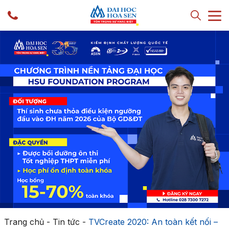
Trang chủ
-
Tin tức
-
TVCreate 2020: An toàn kết nối –