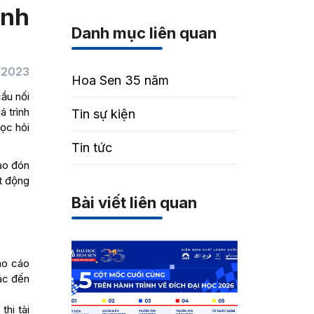
ính
Danh mục liên quan
/2023
Hoa Sen 35 năm
cầu nối
á trình
Tin sự kiện
học hỏi
Tin tức
hào đón
t động
Bài viết liên quan
áo cáo
hác đến
hi tài