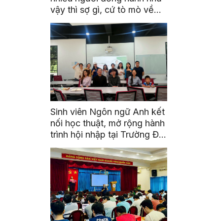
vậy thì sợ gì, cứ tò mò về
thế giới thôi”
Sinh viên Ngôn ngữ Anh kết
nối học thuật, mở rộng hành
trình hội nhập tại Trường Đại
học Quốc gia Malaysia