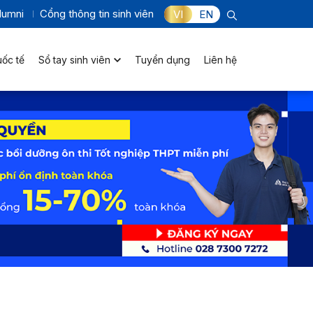
lumni
Cổng thông tin sinh viên
VI
EN
uốc tế
Sổ tay sinh viên
Tuyển dụng
Liên hệ