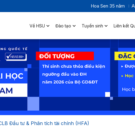
Hoa Sen 35 năm
A
Về HSU
Đào tạo
Tuyển sinh
Liên kết Q
CLB Đầu tư & Phân tích tài chính (HFA)