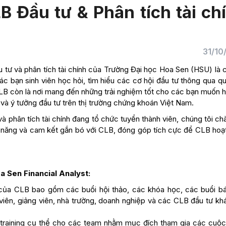
 Đầu tư & Phân tích tài ch
31/10
 tư và phân tích tài chính của Trường Đại học Hoa Sen (HSU) là 
ác bạn sinh viên học hỏi, tìm hiểu các cơ hội đầu tư thông qua qu
 CLB còn là nơi mang đến những trải nghiệm tốt cho các bạn muốn 
à ý tưởng đầu tư trên thị trường chứng khoán Việt Nam.
và phân tích tài chính đang tổ chức tuyển thành viên, chúng tôi c
ả năng và cam kết gắn bó với CLB, đóng góp tích cực để CLB hoạ
a Sen Financial Analyst:
của CLB bao gồm các buổi hội thảo, các khóa học, các buổi b
h viên, giảng viên, nhà trường, doanh nghiệp và các CLB đầu tư k
 training cụ thể cho các team nhằm mục đích tham gia các cuộc t