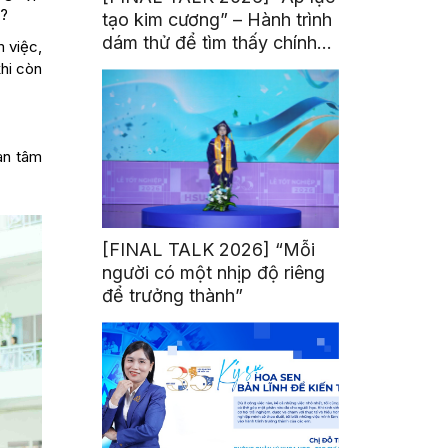
g?
tạo kim cương” – Hành trình
dám thử để tìm thấy chính
m việc,
mình
khi còn
an tâm
[FINAL TALK 2026] “Mỗi
người có một nhịp độ riêng
để trưởng thành”