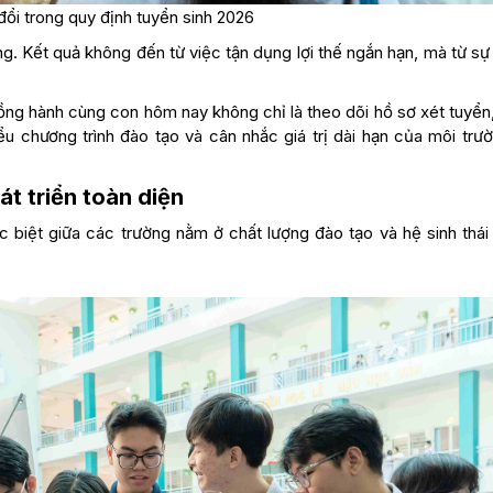
đổi trong quy định tuyển sinh 2026
ng. Kết quả không đến từ việc tận dụng lợi thế ngắn hạn, mà từ s
ồng hành cùng con hôm nay không chỉ là theo dõi hồ sơ xét tuyển
u chương trình đào tạo và cân nhắc giá trị dài hạn của môi trườ
t triển toàn diện
c biệt giữa các trường nằm ở chất lượng đào tạo và hệ sinh thái