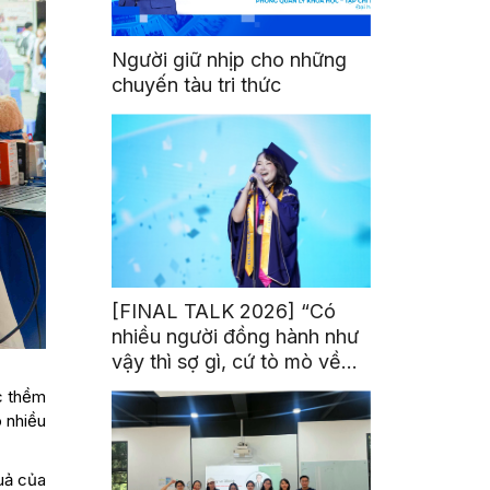
Người giữ nhịp cho những
chuyến tàu tri thức
[FINAL TALK 2026] “Có
nhiều người đồng hành như
vậy thì sợ gì, cứ tò mò về
thế giới thôi”
c thềm
 nhiều
quả của