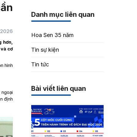
cần
Danh mục liên quan
/2026
Hoa Sen 35 năm
g hơn,
 và cơ
Tin sự kiện
Tin tức
on hình
Bài viết liên quan
 ngoại
n định