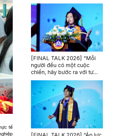
trị từ đam mê thể thao
[FINAL TALK 2026] “Mỗi
người đều có một cuộc
chiến, hãy bước ra với tư
thế của người chiến thắng”
hực tế
nghiệp
[FINAL TALK 2026] “Áp lực