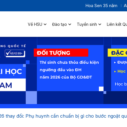
Hoa Sen 35 năm
A
Về HSU
Đào tạo
Tuyển sinh
Liên kết Q
26 thay đổi: Phụ huynh cần chuẩn bị gì cho bước ngoặt q