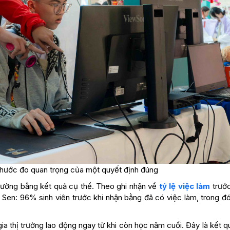
 thước đo quan trọng của một quyết định đúng
lường bằng kết quả cụ thể. Theo ghi nhận về
tỷ lệ việc làm
trướ
Sen: 96% sinh viên trước khi nhận bằng đã có việc làm, trong đó
ia thị trường lao động ngay từ khi còn học năm cuối. Đây là kết 