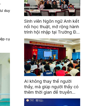
.
tư duy
Sinh viên Ngôn ngữ Anh kết
nối học thuật, mở rộng hành
trình hội nhập tại Trường Đại
học Quốc gia Malaysia
hiệp cụ
AI không thay thế người
thầy, mà giúp người thầy có
thêm thời gian để truyền
cảm hứng