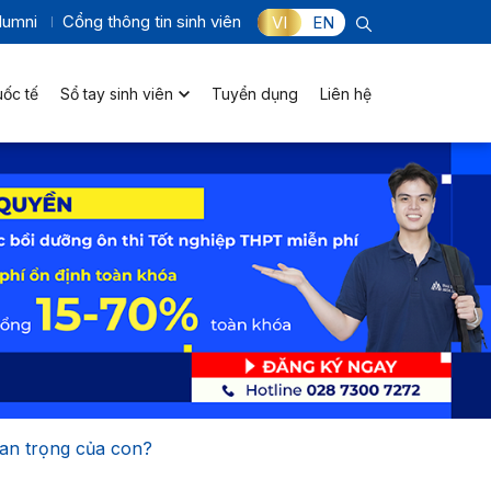
lumni
Cổng thông tin sinh viên
VI
EN
uốc tế
Sổ tay sinh viên
Tuyển dụng
Liên hệ
uan trọng của con?