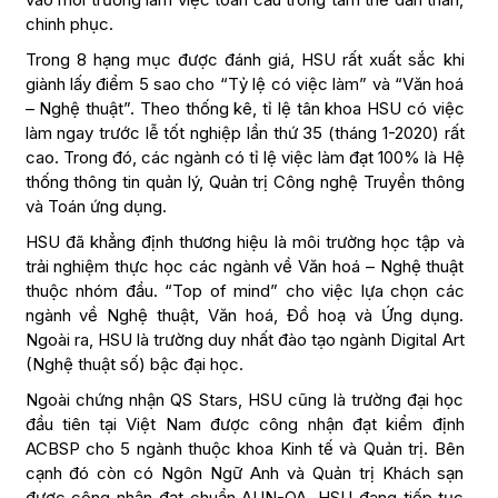
chinh phục.
Trong 8 hạng mục được đánh giá, HSU rất xuất sắc khi
giành lấy điểm 5 sao cho “Tỷ lệ có việc làm” và “Văn hoá
– Nghệ thuật”. Theo thống kê, tỉ lệ tân khoa HSU có việc
làm ngay trước lễ tốt nghiệp lần thứ 35 (tháng 1-2020) rất
cao. Trong đó, các ngành có tỉ lệ việc làm đạt 100% là Hệ
thống thông tin quản lý, Quản trị Công nghệ Truyền thông
và Toán ứng dụng.
HSU đã khẳng định thương hiệu là môi trường học tập và
trải nghiệm thực học các ngành về Văn hoá – Nghệ thuật
thuộc nhóm đầu. “Top of mind” cho việc lựa chọn các
ngành về Nghệ thuật, Văn hoá, Đồ hoạ và Ứng dụng.
Ngoài ra, HSU là trường duy nhất đào tạo ngành Digital Art
(Nghệ thuật số) bậc đại học.
Ngoài chứng nhận QS Stars, HSU cũng là trường đại học
đầu tiên tại Việt Nam được công nhận đạt kiểm định
ACBSP cho 5 ngành thuộc khoa Kinh tế và Quản trị. Bên
cạnh đó còn có Ngôn Ngữ Anh và Quản trị Khách sạn
được công nhận đạt chuẩn AUN-QA. HSU đang tiếp tục