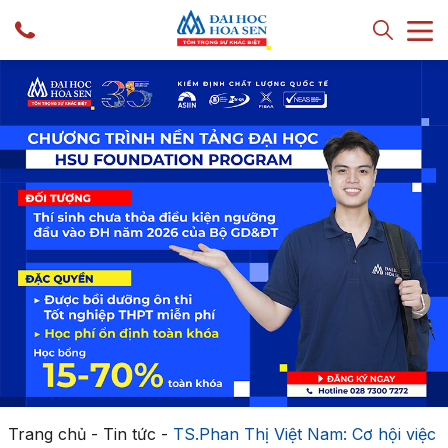
Trang chủ
-
Tin tức
-
TS.Phan Thị Việt Nam: Cơ hội việc