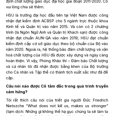
định chất lượng giáo dục đại học giai đoạn 2011-2020. Cô
vui lòng chia sẻ thêm.
HSU là trường đại học đầu tiên tại Việt Nam được công
nhận đạt kiểm định ACBSP cho 5 ngành trực thuộc khoa
Kinh tế và Quản trị vào năm 2015. Và còn có 2 chương
trình (là Ngôn Ngữ Anh và Quản trị Khách sạn) được công
nhận đạt chuẩn AUN-QA vào năm 2019; HSU đạt chuẩn
kiểm định cấp cơ sở giáo dục theo bộ chuẩn của Bộ vào
năm 2020. Ngoài ra, hệ thống bảo đảm chất lượng và văn
hoá chất lượng của HSU đã được xây dựng và ngày càng
hoàn thiện. Vì vậy, Phòng Khảo thí – Đảm bảo Chất lượng
và cá nhân tôi đã nhận được bằng khen của Bộ trưởng
cho Cá nhân và Tập thể có thành tích xuất sắc như đã đề
cập.
Câu nói nào được Cô tâm đắc trong quá trình truyền
cảm hứng?
Tôi rất thích câu nói của triết gia người Đức Friedrich
Nietszche “What does not kill us, makes us stronger”
(tạm dịch: Những gì không thể hạ gục chúng ta sẽ làm ta