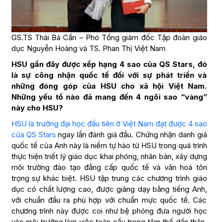
GS.TS Thái Bá Cần – Phó Tổng giám đốc Tập đoàn giáo
dục Nguyễn Hoàng và TS. Phan Thị Việt Nam
HSU gần đây được xếp hạng 4 sao của QS Stars, đó
là sự công nhận quốc tế đối với sự phát triển và
những đóng góp của HSU cho xã hội Việt Nam.
Những yếu tố nào đã mang đến 4 ngôi sao “vàng”
này cho HSU?
HSU là trường đại học đầu tiên ở Việt Nam đạt được 4 sao
của QS Stars
ngay lần đánh giá đầu. Chứng nhận danh giá
quốc tế của Anh này là niềm tự hào từ HSU trong quá trình
thực hiện triết lý giáo dục khai phóng, nhân bản, xây dựng
môi trường đào tạo đẳng cấp quốc tế và văn hoá tôn
trọng sự khác biệt. HSU tập trung các chương trình giáo
dục có chất lượng cao, được giảng dạy bằng tiếng Anh,
với chuẩn đầu ra phù hợp với chuẩn mực quốc tế. Các
chương trình này được coi như bệ phóng đưa người học
vào môi trường làm việc toàn cầu trong tâm thế dấn thân,