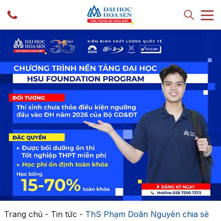
Trang chủ
-
Tin tức
-
ThS Phạm Doãn Nguyên chia sẻ