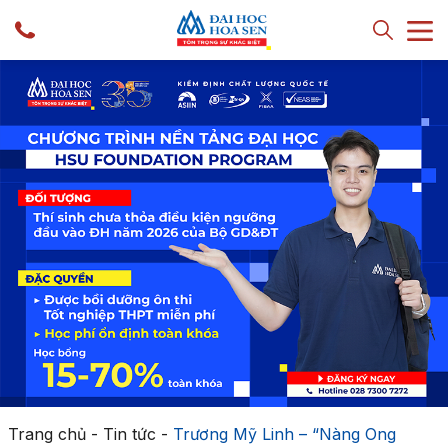
Trang chủ
-
Tin tức
-
Trương Mỹ Linh – “Nàng Ong