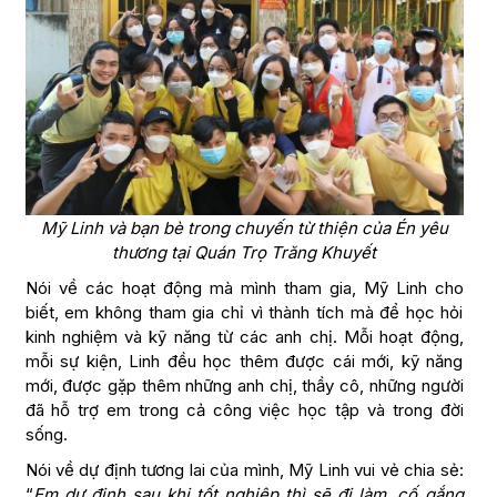
Mỹ Linh và bạn bè trong chuyến từ thiện của Én yêu
thương tại Quán Trọ Trăng Khuyết
Nói về các hoạt động mà mình tham gia, Mỹ Linh cho
biết, em không tham gia chỉ vì thành tích mà để học hỏi
kinh nghiệm và kỹ năng từ các anh chị. Mỗi hoạt động,
mỗi sự kiện, Linh đều học thêm được cái mới, kỹ năng
mới, được gặp thêm những anh chị, thầy cô, những người
đã hỗ trợ em trong cả công việc học tập và trong đời
sống.
Nói về dự định tương lai của mình, Mỹ Linh vui vẻ chia sẻ:
“
Em dự định sau khi tốt nghiệp thì sẽ đi làm, cố gắng