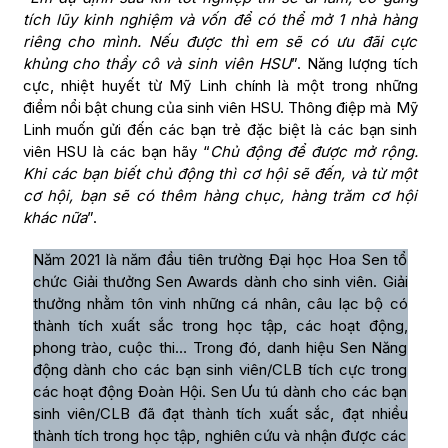
tích lũy kinh nghiệm và vốn để có thể mở 1 nhà hàng
riêng cho mình. Nếu được thì em sẽ có ưu đãi cực
khủng cho thầy cô và sinh viên HSU
”. Năng lượng tích
cực, nhiệt huyết từ Mỹ Linh chính là một trong những
điểm nổi bật chung của sinh viên HSU. Thông điệp mà Mỹ
Linh muốn gửi đến các bạn trẻ đặc biệt là các bạn sinh
viên HSU là các bạn hãy “
Chủ động để được mở rộng.
Khi các bạn biết chủ động thì cơ hội sẽ đến, và từ một
cơ hội, bạn sẽ có thêm hàng chục, hàng trăm cơ hội
khác nữa
”.
Năm 2021 là năm đầu tiên trường Đại học Hoa Sen tổ
chức Giải thưởng Sen Awards dành cho sinh viên. Giải
thưởng nhằm tôn vinh những cá nhân, câu lạc bộ có
thành tích xuất sắc trong học tập, các hoạt động,
phong trào, cuộc thi… Trong đó, danh hiệu Sen Năng
động dành cho các bạn sinh viên/CLB tích cực trong
các hoạt động Đoàn Hội. Sen Ưu tú dành cho các bạn
sinh viên/CLB đã đạt thành tích xuất sắc, đạt nhiều
thành tích trong học tập, nghiên cứu và nhận được các