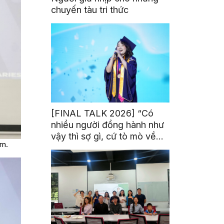
chuyến tàu tri thức
[FINAL TALK 2026] “Có
nhiều người đồng hành như
vậy thì sợ gì, cứ tò mò về
iệm.
thế giới thôi”