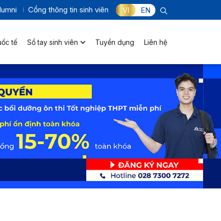
lumni
Cổng thông tin sinh viên
VI
EN
uốc tế
Sổ tay sinh viên
Tuyển dụng
Liên hệ