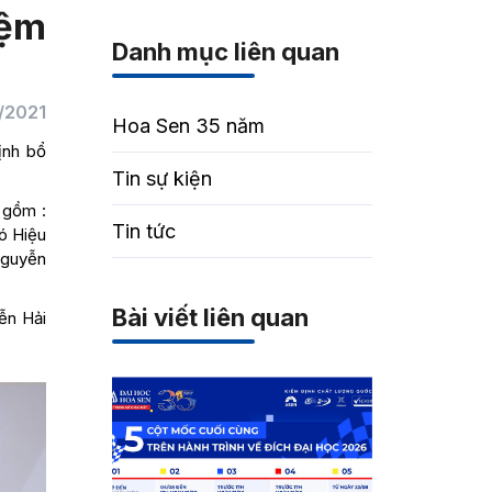
iệm
Danh mục liên quan
0/2021
Hoa Sen 35 năm
ịnh bổ
Tin sự kiện
 gồm :
Tin tức
ó Hiệu
Nguyễn
Bài viết liên quan
ễn Hải