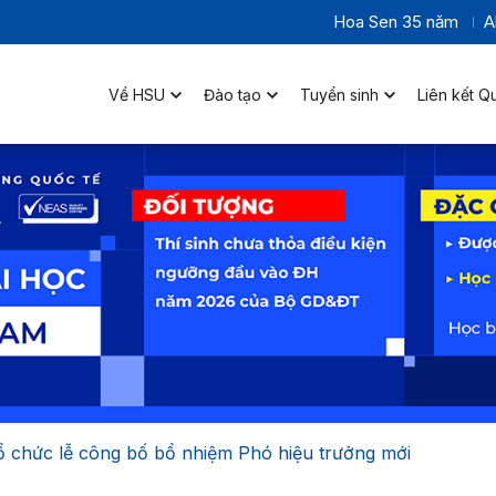
Hoa Sen 35 năm
A
Về HSU
Đào tạo
Tuyển sinh
Liên kết Q
 chức lễ công bố bổ nhiệm Phó hiệu trưởng mới