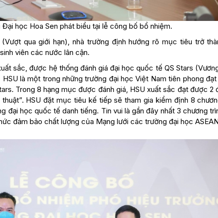
 Đại học Hoa Sen phát biểu tại lễ công bố bổ nhiệm.
(Vượt qua giới hạn), nhà trường định hướng rõ mục tiêu trở th
sinh viên các nước lân cận.
 xuất sắc, được hệ thống đánh giá đại học quốc tế QS Stars (Vươn
, HSU là một trong những trường đại học Việt Nam tiên phong đạt
Stars. Trong 8 hạng mục được đánh giá, HSU xuất sắc đạt được 2 
thuật”. HSU đặt mục tiêu kế tiếp sẽ tham gia kiểm định 8 chương
ng đại học quốc tế danh tiếng. Tin vui là gần đây nhất 3 chương tr
hức đảm bảo chất lượng của Mạng lưới các trường đại học ASEAN