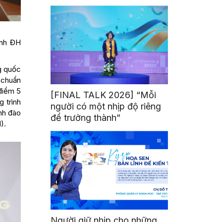
mình
ành ĐH
g quốc
 chuẩn
điểm 5
[FINAL TALK 2026] “Mỗi
 trình
người có một nhịp độ riêng
ình đào
để trưởng thành”
).
Người giữ nhịp cho những