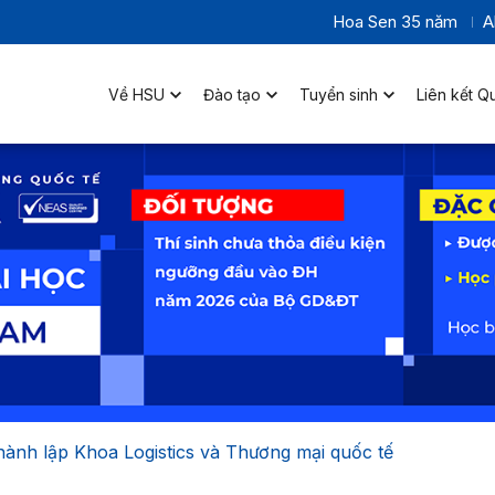
Hoa Sen 35 năm
A
Về HSU
Đào tạo
Tuyển sinh
Liên kết Q
ành lập Khoa Logistics và Thương mại quốc tế