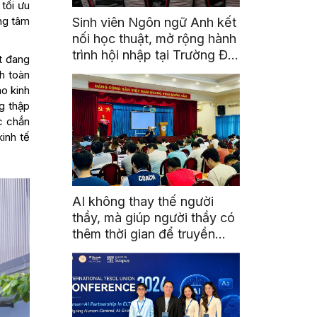
 tối ưu
ung tâm
Sinh viên Ngôn ngữ Anh kết
nối học thuật, mở rộng hành
trình hội nhập tại Trường Đại
t đang
học Quốc gia Malaysia
h toàn
o kinh
g thập
ắc chắn
inh tế
AI không thay thế người
thầy, mà giúp người thầy có
thêm thời gian để truyền
cảm hứng