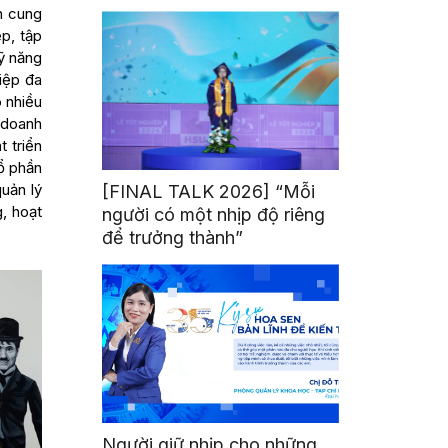
mình
h cung
p, tập
kỹ năng
iệp đa
nhiều
c doanh
 triển
̉ phần
uản lý
[FINAL TALK 2026] “Mỗi
, hoạt
người có một nhịp độ riêng
để trưởng thành”
Người giữ nhịp cho những