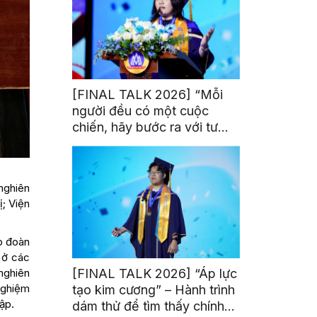
[FINAL TALK 2026] “Mỗi
người đều có một cuộc
chiến, hãy bước ra với tư
thế của người chiến thắng”
nghiên
ị; Viện
ập đoàn
 ở các
[FINAL TALK 2026] “Áp lực
nghiên
nghiệm
tạo kim cương” – Hành trình
ập.
dám thử để tìm thấy chính