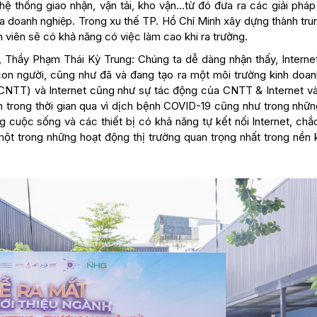
ệ thống giao nhận, vận tải, kho vận…từ đó đưa ra các giải pháp
̉a doanh nghiệp. Trong xu thế TP. Hồ Chí Minh xây dựng thành tr
 viên sẽ có khả năng có việc làm cao khi ra trường.
 Thầy Phạm Thái Kỳ Trung: Chúng ta dễ dàng nhận thấy, Interne
con người, cũng như đã và đang tạo ra một môi trường kinh doan
CNTT) và Internet cũng như sự tác động của CNTT & Internet và
h trong thời gian qua vì dịch bệnh COVID-19 cũng như trong nhữn
ong cuộc sống và các thiết bị có khả năng tự kết nối Internet, ch
t trong những hoạt động thị trường quan trọng nhất trong nền k