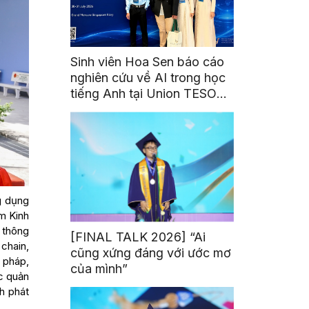
Sinh viên Hoa Sen báo cáo
nghiên cứu về AI trong học
tiếng Anh tại Union TESOL
2026 ở Singapore
g dụng
m Kinh
 thông
[FINAL TALK 2026] “Ai
 chain,
cũng xứng đáng với ước mơ
i pháp,
của mình”
c quản
h phát