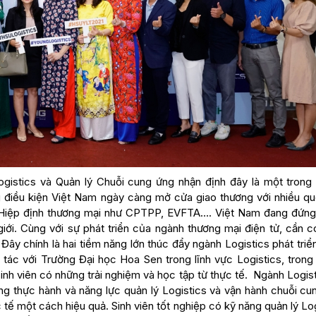
ogistics và Quản lý Chuỗi cung ứng nhận định đây là một trong
ng điều kiện Việt Nam ngày càng mở cửa giao thương với nhiều qu
ác Hiệp định thương mại như CPTPP, EVFTA…. Việt Nam đang đứng
iới. Cùng với sự phát triển của ngành thương mại điện tử, cần c
Đây chính là hai tiềm năng lớn thúc đẩy ngành Logistics phát triể
 tác với Trường Đại học Hoa Sen trong lĩnh vực Logistics, trong
sinh viên có những trải nghiệm và học tập từ thực tế. Ngành Logis
g thực hành và năng lực quản lý Logistics và vận hành chuỗi c
c tế một cách hiệu quả. Sinh viên tốt nghiệp có kỹ năng quản lý Lo