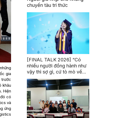
chuyến tàu tri thức
[FINAL TALK 2026] “Có
nhiều người đồng hành như
 những
vậy thì sợ gì, cứ tò mò về
ốc gia
thế giới thôi”
 trước
ó khâu
n. Hiện
 đó có
tics và
ung ứng
gistics