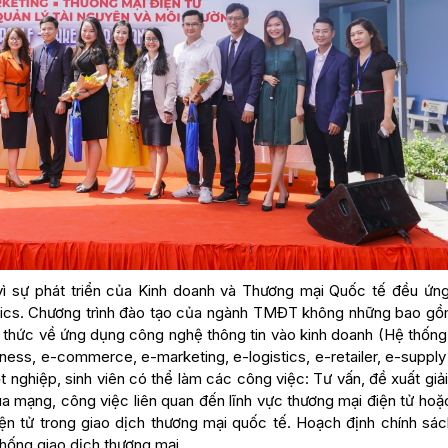
ì sự phát triển của Kinh doanh và Thương mại Quốc tế đều ứn
tics. Chương trình đào tạo của ngành TMĐT không những bao gồ
 thức về ứng dụng công nghệ thông tin vào kinh doanh (Hệ thống
ness, e-commerce, e-marketing, e-logistics, e-retailer, e-supply
 nghiệp, sinh viên có thể làm các công việc: Tư vấn, đề xuất giả
a mạng, công việc liên quan đến lĩnh vực thương mại điện tử hoặ
iện tử trong giao dịch thương mại quốc tế. Hoạch định chính sác
thống giao dịch thương mại.