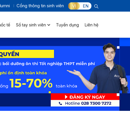
lumni
Cổng thông tin sinh viên
VI
EN
uốc tế
Sổ tay sinh viên
Tuyển dụng
Liên hệ