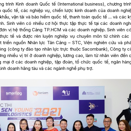
rình Kinh doanh Quốc tế (International business), chương trìn
h quốc tế, các nghiệp vụ, chiến lược kinh doanh của doanh nghiệ
khẩu, vận tải và bảo hiểm quốc tế, thanh toán quốc tế … và các 
h. Sinh viên có nhiều cơ hội thực tập thực tế tại các doanh ngh
 đơn vị hệ thống Cảng TP.HCM và các doanh nghiệp. Sinh viên có 
 thực tế và được rèn luyện nghiệp vụ chuyên môn từ chính cá
t triển nguồn Nhân lực Tân Cảng – STC, Viện nghiên cứu và phát
Công (công ty đào tạo nhân lực trực thuộc Sacombank), Công ty cô
 nhiều vị trí ở doanh nghiệp, lương cao, làm từ nhân viên đến q
g mại ở các doanh nghiệp, tập đoàn, tổ chức quốc tế, ngân hàng
 kinh doanh hãng tàu và các ngành nghề phụ trợ.