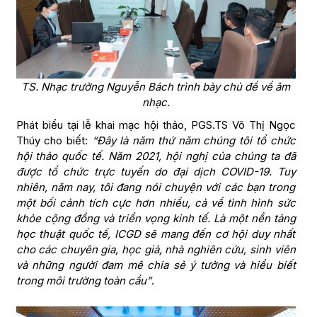
TS. Nhạc trưởng Nguyễn Bách trình bày chủ đề về âm
nhạc.
Phát biểu tại lễ khai mạc hội thảo, PGS.TS Võ Thị Ngọc
Thúy cho biết:
“Đây là năm thứ năm chúng tôi tổ chức
hội thảo quốc tế. Năm 2021, hội nghị của chúng ta đã
được tổ chức trực tuyến do đại dịch COVID-19. Tuy
nhiên, năm nay, tôi đang nói chuyện với các bạn trong
một bối cảnh tích cực hơn nhiều, cả về tình hình sức
khỏe cộng đồng và triển vọng kinh tế. Là một nền tảng
học thuật quốc tế, ICGD sẽ mang đến cơ hội duy nhất
cho các chuyên gia, học giả, nhà nghiên cứu, sinh viên
và những người đam mê chia sẻ ý tưởng và hiểu biết
trong môi trường toàn cầu”
.