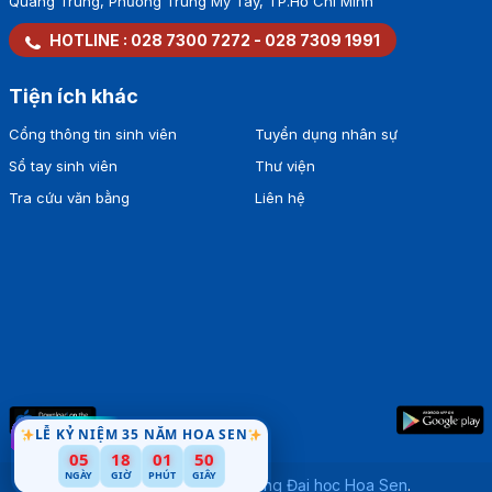
Quang Trung, Phường Trung Mỹ Tây, TP.Hồ Chí Minh
HOTLINE :
028 7300 7272
-
028 7309 1991
Tiện ích khác
Cổng thông tin sinh viên
Tuyển dụng nhân sự
Sổ tay sinh viên
Thư viện
Tra cứu văn bằng
Liên hệ
LỄ KỶ NIỆM 35 NĂM HOA SEN
05
18
01
49
NGÀY
GIỜ
PHÚT
GIÂY
Bản quyền thuộc về
Trường Đại học Hoa Sen
.