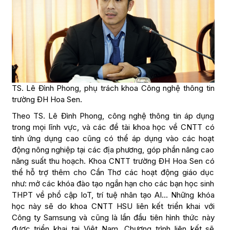
TS. Lê Đình Phong, phụ trách khoa Công nghệ thông tin
trường ĐH Hoa Sen.
Theo TS. Lê Đình Phong, công nghệ thông tin áp dụng
trong mọi lĩnh vực, và các đề tài khoa học về CNTT có
tính ứng dụng cao cũng có thể áp dụng vào các hoạt
động nông nghiệp tại các địa phương, góp phần nâng cao
năng suất thu hoạch. Khoa CNTT trường ĐH Hoa Sen có
thể hỗ trợ thêm cho Cần Thơ các hoạt động giáo dục
như: mở các khóa đào tạo ngắn hạn cho các bạn học sinh
THPT về phổ cập IoT, trí tuệ nhân tạo AI… Những khóa
học này sẽ do khoa CNTT HSU liên kết triển khai với
Công ty Samsung và cũng là lần đầu tiên hình thức này
được triển khai tại Việt Nam. Chương trình liên kết sẽ