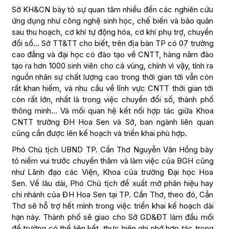
Sở KH&CN bày tỏ sự quan tâm nhiều đến các nghiên cứu
ứng dụng như công nghệ sinh học, chế biến và bảo quản
sau thu hoạch, cơ khí tự động hóa, cơ khí phụ trợ, chuyển
đổi số… Sở TT&TT cho biết, trên địa bàn TP có 07 trường
cao đẳng và đại học có đào tạo về CNTT, hàng năm đào
tạo ra hơn 1000 sinh viên cho cả vùng, chính vì vậy, tính ra
nguồn nhân sự chất lượng cao trong thời gian tới vẫn còn
rất khan hiếm, và nhu cầu về lĩnh vực CNTT thời gian tới
còn rất lớn, nhất là trong việc chuyển đổi số, thành phố
thông minh… Và mối quan hệ kết nối hợp tác giữa Khoa
CNTT trường ĐH Hoa Sen và Sở, ban ngành liên quan
cũng cần được lên kế hoạch và triển khai phù hợp.
Phó Chủ tịch UBND TP. Cần Thơ Nguyễn Văn Hồng bày
tỏ niềm vui trước chuyến thăm và làm việc của BGH cũng
như Lãnh đạo các Viện, Khoa của trường Đại học Hoa
Sen. Về lâu dài, Phó Chủ tịch đề xuất mở phân hiệu hay
chi nhánh của ĐH Hoa Sen tại TP. Cần Thơ, theo đó, Cần
Thơ sẽ hỗ trợ hết mình trong việc triển khai kế hoạch dài
hạn này. Thành phố sẽ giao cho Sở GD&ĐT làm đầu mối
để trường có thể liên kết, thực hiện ghi nhớ hợp tác trong