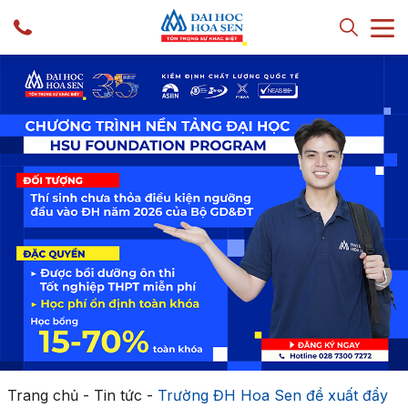
Trang chủ
-
Tin tức
-
Trường ĐH Hoa Sen đề xuất đẩy