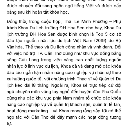
được chuyển đổi sang ngôn ngữ tiếng Việt và được cấp
bằng sau khi hoàn tất khóa học.
Đồng thời, trong cuộc họp, ThS. Lê Minh Phương – Phụ
trách Khoa Du lịch trường ĐH Hoa Sen cho hay, Khoa Du
lịch trường ĐH Hoa Sen được bình chọn là Top 5 cơ sở
đào tạo nguồn nhân lực du lịch Việt Nam (2019) do Bộ
Văn hóa, Thể thao và Du lịch công nhận và vinh danh. Đối
với việc hỗ trợ TP. Cần Thơ cũng như khu vực đồng bằng
sông Cửu Long trong việc nâng cao chất lượng nguồn
nhân lực ở lĩnh vực du lịch, Khoa đã và đang mở các khóa
đào tạo ngắn hạn nhằm nâng cao nghiệp vụ nhân sự theo
xu hướng quốc tế, với chương trình Thạc sĩ về Quản trị Du
lịch kéo dài 18 tháng. Ngoài ra, Khoa sẽ trực tiếp cử đội
ngũ chuyên môn vững tay nghề đến huyện đảo Phú Quốc
cũng như các khu vực phía Nam nhằm tổ chức các khóa
nâng cao nghiệp vụ về quản trị khách sạn, quản trị lễ tân,
hoạt động marketing… và Khoa mong rằng sắp tới có thể
hợp tác với Cần Thơ để đẩy mạnh các hoạt động tương
tự.