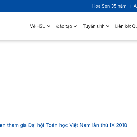
Hoa Sen 35 năm
A
Về HSU
Đào tạo
Tuyển sinh
Liên kết Q
n tham gia Đại hội Toán học Việt Nam lần thứ IX-2018