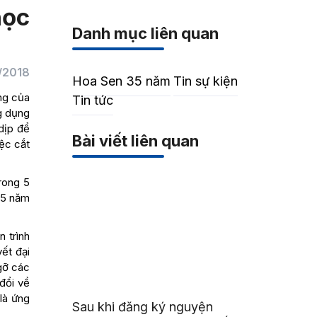
học
Danh mục liên quan
/2018
Hoa Sen 35 năm
Tin sự kiện
ng của
Tin tức
g dụng
dịp để
Bài viết liên quan
iệc cắt
rong 5
 5 năm
 trình
ết đại
gỡ các
đổi về
là ứng
Sau khi đăng ký nguyện