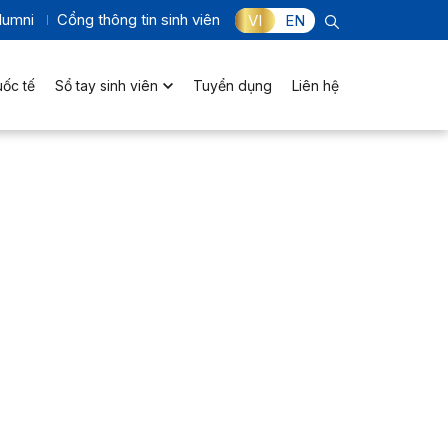
lumni
Cổng thông tin sinh viên
VI
EN
uốc tế
Sổ tay sinh viên
Tuyển dụng
Liên hệ