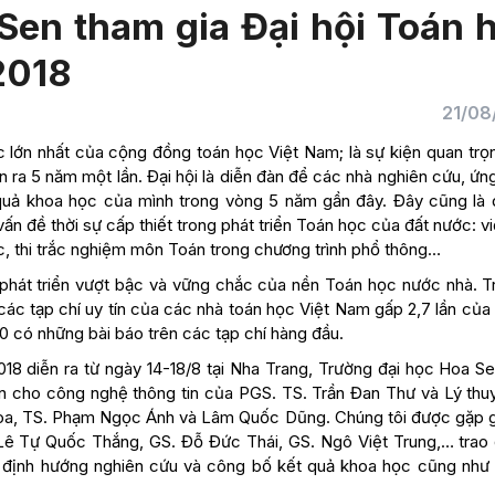
Sen tham gia Đại hội Toán 
2018
21/08
c lớn nhất của cộng đồng toán học Việt Nam; là sự kiện quan trọ
 ra 5 năm một lần. Đại hội là diễn đàn để các nhà nghiên cứu, ứn
 quả khoa học của mình trong vòng 5 năm gần đây. Đây cũng là 
ấn đề thời sự cấp thiết trong phát triển Toán học của đất nước: v
c, thi trắc nghiệm môn Toán trong chương trình phổ thông…
phát triển vượt bậc và vững chắc của nền Toán học nước nhà. T
các tạp chí uy tín của các nhà toán học Việt Nam gấp 2,7 lần của
0 có những bài báo trên các tạp chí hàng đầu.
18 diễn ra từ ngày 14-18/8 tại Nha Trang, Trường đại học Hoa Sen
án cho công nghệ thông tin của PGS. TS. Trần Đan Thư và Lý thuy
òa, TS. Phạm Ngọc Ánh và Lâm Quốc Dũng. Chúng tôi được gặp 
Lê Tự Quốc Thắng, GS. Đỗ Đức Thái, GS. Ngô Việt Trung,… trao 
định hướng nghiên cứu và công bố kết quả khoa học cũng như 