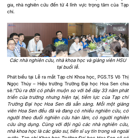
gia, nhà nghiên cứu đến từ 4 lĩnh vực trọng tâm của Tạp
chí.
Các nhà nghiên cứu, nhà khoa học và giảng viên HSU
tại buổi lễ.
Phát biểu tại Lễ ra mắt Tạp chí Khoa học, PGS.TS Võ Thị
Ngọc Thúy – Hiệu trưởng Trường Đại học Hoa Sen chia
sẻ
:“Dù ra đời có phần muộn so với bề dày 33 năm phát
triển của trường nhưng hiện tại, tiềm lực của Tạp chí
Trường Đại học Hoa Sen đã sẵn sàng. Mỗi một giảng
viên Hoa Sen đều đã và đang có nhiều nghiên cứu, có
người theo đuổi nghiên cứu hàn lâm, có người nghiên
cứu ứng dụng. Cùng với đội ngũ các nhà nghiên cứu,
nhà khoa học là các giáo sư, tiến sĩ uy tín trong và ngoài
nước, Tạp chí Khoa học Trường Đại học Hoa Sen sẽ có