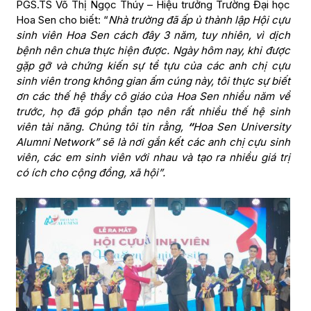
PGS.TS Võ Thị Ngọc Thúy – Hiệu trưởng Trường Đại học
Hoa Sen cho biết: “
Nhà trường đã ấp ủ thành lập Hội cựu
sinh viên Hoa Sen cách đây 3 năm, tuy nhiên, vì dịch
bệnh nên chưa thực hiện được. Ngày hôm nay, khi được
gặp gỡ và chứng kiến sự tề tựu của các anh chị cựu
sinh viên trong không gian ấm cúng này, tôi thực sự biết
ơn các thế hệ thầy cô giáo của Hoa Sen nhiều năm về
trước, họ đã góp phần tạo nên rất nhiều thế hệ sinh
viên tài năng. Chúng tôi tin rằng,
“
Hoa Sen University
Alumni Network” sẽ là nơi gắn kết các anh chị cựu sinh
viên, các em sinh viên với nhau và tạo ra nhiều giá trị
có ích cho cộng đồng, xã hội”.