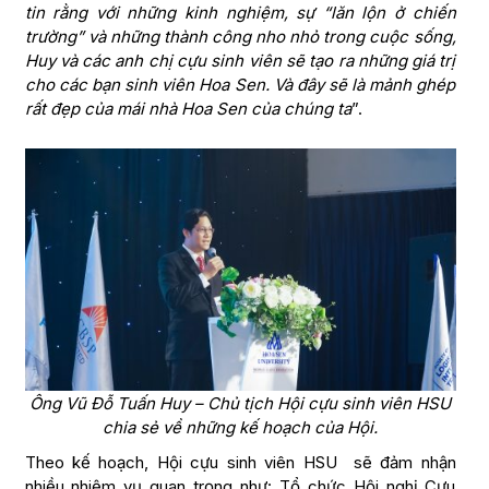
tin rằng với những kinh nghiệm, sự “lăn lộn ở chiến
trường” và những thành công nho nhỏ trong cuộc sống,
Huy và các anh chị cựu sinh viên sẽ tạo ra những giá trị
cho các bạn sinh viên Hoa Sen. Và đây sẽ là mảnh ghép
rất đẹp của mái nhà Hoa Sen của chúng ta
”.
Ông Vũ Đỗ Tuấn Huy – Chủ tịch Hội cựu sinh viên HSU
chia sẻ về những kế hoạch của Hội.
Theo kế hoạch, Hội cựu sinh viên HSU sẽ đảm nhận
nhiều nhiệm vụ quan trọng như: Tổ chức Hội nghị Cựu