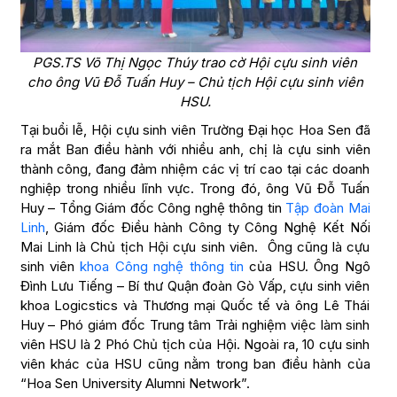
PGS.TS Võ Thị Ngọc Thúy trao cờ Hội cựu sinh viên
cho ông Vũ Đỗ Tuấn Huy – Chủ tịch Hội cựu sinh viên
HSU.
Tại buổi lễ, Hội cựu sinh viên Trường Đại học Hoa Sen đã
ra mắt Ban điều hành với nhiều anh, chị là cựu sinh viên
thành công, đang đảm nhiệm các vị trí cao tại các doanh
nghiệp trong nhiều lĩnh vực. Trong đó, ông Vũ Đỗ Tuấn
Huy – Tổng Giám đốc Công nghệ thông tin
Tập đoàn Mai
Linh
, Giám đốc Điều hành Công ty Công Nghệ Kết Nối
Mai Linh là Chủ tịch Hội cựu sinh viên. Ông cũng là cựu
sinh viên
khoa Công nghệ thông tin
của HSU. Ông Ngô
Đình Lưu Tiếng – Bí thư Quận đoàn Gò Vấp, cựu sinh viên
khoa Logicstics và Thương mại Quốc tế và ông Lê Thái
Huy – Phó giám đốc Trung tâm Trải nghiệm việc làm sinh
viên HSU là 2 Phó Chủ tịch của Hội. Ngoài ra, 10 cựu sinh
viên khác của HSU cũng nằm trong ban điều hành của
“Hoa Sen University Alumni Network”.