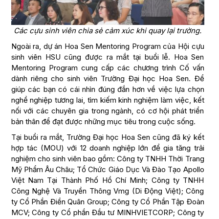
Các cựu sinh viên chia sẻ cảm xúc khi quay lại trường.
Ngoài ra, dự án Hoa Sen Mentoring Program của Hội cựu
sinh viên HSU cũng được ra mắt tại buổi lễ. Hoa Sen
Mentoring Program cung cấp các chương trình Cố vấn
dành riêng cho sinh viên Trường Đại học Hoa Sen. Để
giúp các bạn có cái nhìn đúng đắn hơn về việc lựa chọn
nghề nghiệp tương lai, tìm kiếm kinh nghiệm làm việc, kết
nối với các chuyên gia trong ngành, có cơ hội phát triển
bản thân để đạt được những mục tiêu trong cuộc sống.
Tại buổi ra mắt, Trường Đại học Hoa Sen cũng đã ký kết
hợp tác (MOU) với 12 doanh nghiệp lớn để gia tăng trải
nghiệm cho sinh viên bao gồm: Công ty TNHH Thời Trang
Mỹ Phẩm Âu Châu; Tổ Chức Giáo Dục Và Đào Tạo Apollo
Việt Nam Tại Thành Phố Hồ Chí Minh; Công ty TNHH
Công Nghệ Và Truyền Thông Vmg (Di Động Việt); Công
ty Cổ Phần Điền Quân Group; Công ty Cổ Phần Tập Đoàn
MCV; Công ty Cổ phần Đầu tư MINHVIETCORP; Công ty