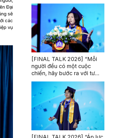
người,
trị từ đam mê thể thao
iên Đại
ũng sẽ
với các
iệp vụ
[FINAL TALK 2026] “Mỗi
người đều có một cuộc
chiến, hãy bước ra với tư
thế của người chiến thắng”
[FINAL TALK 2026] “Áp lực