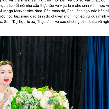
g lực và thế mạnh sẵn có của mỗi bên về cơ sở vật chất, con 
 tiêu kết nối nhu cầu thực tập và việc làm cho sinh viên, học v
M Mega Market Việt Nam. Bên cạnh đó, Ban Lãnh đạo các bên c
được học tập, nâng cao trình độ chuyên môn, nghiệp vụ của mình 
a Sen (Đại học từ xa, Thạc sĩ…) và các chương trình khác về ngh