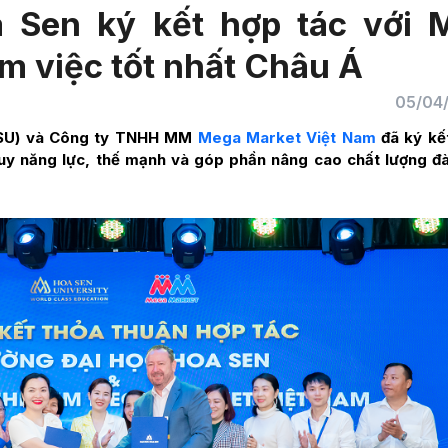
a Sen ký kết hợp tác với
m việc tốt nhất Châu Á
05/04
HSU) và Công ty TNHH MM
Mega Market Việt Nam
đã ký kế
uy năng lực, thế mạnh và góp phần nâng cao chất lượng đ