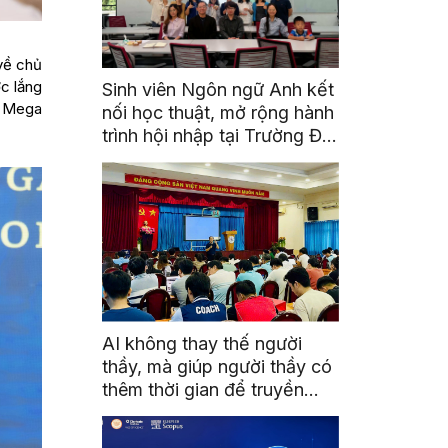
về chủ
ợc lắng
Sinh viên Ngôn ngữ Anh kết
M Mega
nối học thuật, mở rộng hành
trình hội nhập tại Trường Đại
học Quốc gia Malaysia
AI không thay thế người
thầy, mà giúp người thầy có
thêm thời gian để truyền
cảm hứng