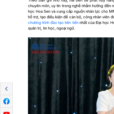
Theo bản ghi nhớ này, hai bên sẽ phát huy năn
chuyên môn, uy tín trong nghề nhằm hướng đến mục
học Hoa Sen và cung cấp nguồn nhân lực cho M
hỗ trợ, tạo điều kiện để cán bộ, công nhân viên 
chương trình đào tạo tiên tiến
nhất của Đại học Ho
quản trị, tin học, ngoại ngữ.