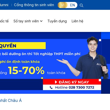
lumni
Cổng thông tin sinh viên
VI
EN
uốc tế
Sổ tay sinh viên
Tuyển dụng
Liên hệ
nhất Châu Á