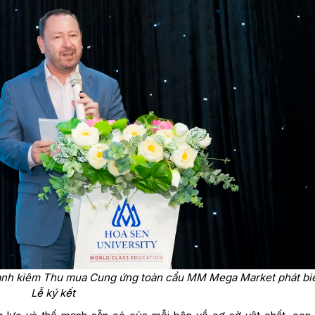
ành kiêm Thu mua Cung ứng toàn cầu MM Mega Market phát biể
Lễ ký kết