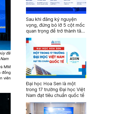
Sau khi đăng ký nguyện
vọng, đừng bỏ lỡ 5 cột mốc
quan trọng để trở thành tân
sinh viên HSU
húy đã
t Nam
 và MM
à đồng
n viên
Đại học Hoa Sen là một
trong 17 trường Đại học Việt
Nam đạt tiêu chuẩn quốc tế