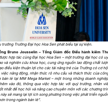
trưởng Trường Đại học Hoa Sen phát biểu tại sự kiện.
Ông Bruno Jousselin – Tổng Giám đốc Điều hành kiêm Th
 được hợp tác cùng Đại học Hoa Sen – một trường đại học có uy 
tạo và nghiên cứu khoa học, cung ứng nguồn lao động chất lượ
ạo điều kiện thuận lợi cho các tài năng trẻ của Trường có cơ hộ
 việc năng động, nhận thức rõ nhu cầu và thách thức của công
nh bán lẻ tại MM Mega Market – một trong những doanh nghiệ
hêm vào đó, thông qua việc hợp tác với quý trường, nhân vi
ốt nhất để học hỏi và nâng cao chuyên môn với các chương trì
ác này sẽ mang lại lợi ích song phương trong việc phát triển ngu
hơn trong ngành bán lẻ”.