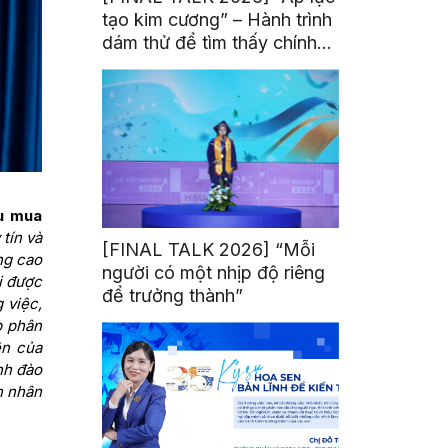
tạo kim cương” – Hành trình
dám thử để tìm thấy chính
mình
u mua
tín và
[FINAL TALK 2026] “Mỗi
ng cao
người có một nhịp độ riêng
i được
để trưởng thành”
 việc,
p phân
ên của
nh đào
ồn nhân