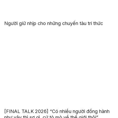
Người giữ nhịp cho những chuyến tàu tri thức
[FINAL TALK 2026] “Có nhiều người đồng hành
như vậy thì sợ gì, cứ tò mò về thế giới thôi”