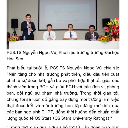
PGS.TS Nguyễn Ngọc Vũ, Phó hiệu trưởng trường Đại học
Hoa Sen.
Phát biểu tại buổi lễ, PGS.TS Nguyễn Ngọc Vũ chia sẻ:
“Nền tảng cho nhà trường phát triển, điều đầu tiên xuát
phát từ sự đoàn kết, gắn bó và phối hợp thật tốt giữa các
thành viên trong BGH và giữa BGH với các đơn vị, phòng
ban, đội ngũ sư phạm nhà trường. Trong thời gian tới,
chúng tôi sẽ luôn cố gắng xây dựng môi trường làm việc
thật đoàn kết và môi trường học tập đáng mơ ước của
các bạn học sinh THPT, đồng thời hướng đến chuẩn chất
lượng quốc tế QS Stars (QS Stars University Ratings).”
“Trong thời gian qua, với sự hỗ trợ từ Tập đoàn giáo dục