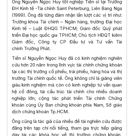
Ông Nguyễn Ngọc Huy tốt nghiệp Tiến sĩ tại Trường
ĐH Kinh tế -Tài chính Saint Peterburg, Liên Bang Nga
(1999). Ông đã từng đảm nhận lần lượt các vị trí như:
Trưởng khoa Tài chính – Ngân hàng, trường Đại học
Kinh tế – Luật ĐHQG TPHCM; Giám đốc Quỹ phát
triển Đại học quốc gia TPHCM; Chủ tịch HĐQT kiêm
Giám đốc, Công ty CP Đầu tư và Tư vấn Tài
chính Trường Phát.
Tiến sĩ Nguyễn Ngọc Huy đã có kinh nghiệm nghiên
cứu hơn 20 năm trong lĩnh vực tài chính chứng khoán
tại các thị trường cổ phiếu, trái phiếu, hàng hóa và thị
trường Tài chính quốc tế. Ông không chỉ là giảng viên
giàu kinh nghiệm mà còn có kinh nghiệp tư vấn quan
hệ cổ đông, tái cấu trúc tài chính cho nhiều doanh
nghiệp lớn, cộng tác phát triển Tài chính Chứng
khoán cùng Ủy Ban chứng khoán phía Nam, Sở giáo
dịch chứng khoán Tp.HCM.
Ông cũng là tác giả của nhiều đề tài nghiên cứu được
đăng trên tạp chí nổi tiếng, tham gia trực tiếp giảng
dạy tại các khóa học về thị trường chứng khoán,