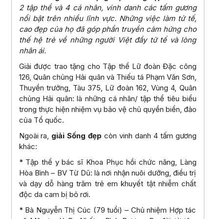
2 tập thể và 4 cá nhân, vinh danh các tấm gương
nổi bật trên nhiều lĩnh vực. Những việc làm tử tế,
cao đẹp của họ đã góp phần truyền cảm hứng cho
thế hệ trẻ về những người Việt đầy tử tế và lòng
nhân ái.
Giải được trao tặng cho Tập thể Lữ đoàn Đặc công
126, Quân chủng Hải quân và Thiếu tá Phạm Văn Sơn,
Thuyền trưởng, Tàu 375, Lữ đoàn 162, Vùng 4, Quân
chủng Hải quân: là những cá nhân/ tập thể tiêu biểu
trong thực hiện nhiệm vụ bảo vệ chủ quyền biển, đảo
của Tổ quốc.
Ngoài ra,
giải Sống đẹp
còn vinh danh 4 tấm gương
khác:
* Tập thể y bác sĩ Khoa Phục hồi chức năng, Làng
Hòa Bình – BV Từ Dũ: là nơi nhận nuôi dưỡng, điều trị
và dạy dỗ hàng trăm trẻ em khuyết tật nhiễm chất
độc da cam bị bỏ rơi.
* Bà Nguyễn Thị Cúc (79 tuổi) – Chủ nhiệm Hợp tác