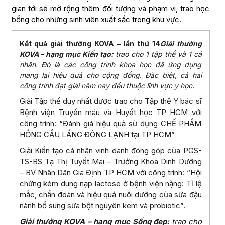
gian tới sẽ mở rộng thêm đối tượng và phạm vi, trao học
bổng cho những sinh viên xuất sắc trong khu vực.
Kết quả giải thưởng KOVA – lần thứ 14
Giải thưởng
KOVA – hạng mục Kiến tạo:
trao cho 1 tập thể và 1 cá
nhân. Đó là các công trình khoa học đã ứng dụng
mang lại hiệu quả cho cộng đồng. Đặc biệt, cả hai
công trình đạt giải năm nay đều thuộc lĩnh vực y học.
Giải Tập thể duy nhất được trao cho Tập thể Y bác sĩ
Bệnh viện Truyền máu và Huyết học TP HCM với
công trình: “Đánh giá hiệu quả sử dụng CHẾ PHẨM
HỒNG CẦU LẮNG ĐÔNG LẠNH tại TP HCM”
Giải Kiến tạo cá nhân vinh danh đóng góp của PGS-
TS-BS Tạ Thị Tuyết Mai – Trưởng Khoa Dinh Dưỡng
– BV Nhân Dân Gia Định TP HCM với công trình: “Hội
chứng kém dung nạp lactose ở bệnh viện nặng: Tỉ lệ
mắc, chẩn đoán và hiệu quả nuôi dưỡng của sữa đậu
nành bổ sung sữa bột nguyên kem và probiotic”.
Giải thưởng KOVA – hạng mục Sống đẹp:
trao cho