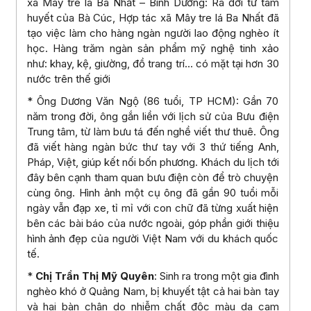
xã Mây tre lá Ba Nhất – Bình Dương: Ra đời từ tâm
huyết của Bà Cúc, Hợp tác xã Mây tre lá Ba Nhất đã
tạo việc làm cho hàng ngàn người lao động nghèo ít
học. Hàng trăm ngàn sản phẩm mỹ nghệ tinh xảo
như: khay, kệ, giường, đồ trang trí… có mặt tại hơn 30
nước trên thế giới
* Ông Dương Văn Ngộ (86 tuổi, TP HCM): Gần 70
năm trong đời, ông gắn liền với lịch sử của Bưu điện
Trung tâm, từ làm bưu tá đến nghề viết thư thuê. Ông
đã viết hàng ngàn bức thư tay với 3 thứ tiếng Anh,
Pháp, Việt, giúp kết nối bốn phương. Khách du lịch tới
đây bên cạnh tham quan bưu điện còn để trò chuyện
cùng ông. Hình ảnh một cụ ông đã gần 90 tuổi mỗi
ngày vẫn đạp xe, tỉ mỉ với con chữ đã từng xuất hiện
bên các bài báo của nước ngoài, góp phần giới thiệu
hình ảnh đẹp của người Việt Nam với du khách quốc
tế.
*
Chị Trần Thị Mỹ Quyên
: Sinh ra trong một gia đình
nghèo khó ở Quảng Nam, bị khuyết tật cả hai bàn tay
và hai bàn chân do nhiễm chất độc màu da cam