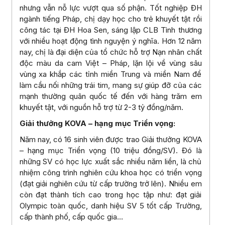
nhưng vẫn nỗ lực vượt qua số phận. Tốt nghiệp ĐH
ngành tiếng Pháp, chị dạy học cho trẻ khuyết tật rồi
công tác tại ĐH Hoa Sen, sáng lập CLB Tình thương
với nhiều hoạt động tình nguyện ý nghĩa. Hơn 12 năm
nay, chị là đại diện của tổ chức hỗ trợ Nạn nhân chất
độc màu da cam Việt – Pháp, lặn lội về vùng sâu
vùng xa khắp các tỉnh miền Trung và miền Nam để
làm cầu nối những trái tim, mang sự giúp đỡ của các
mạnh thường quân quốc tế đến với hàng trăm em
khuyết tật, với nguồn hỗ trợ từ 2-3 tỷ đồng/năm.
Giải thưởng KOVA – hạng mục Triển vọng:
Năm nay, có 16 sinh viên được trao Giải thưởng KOVA
– hạng mục Triển vọng (10 triệu đồng/SV). Đó là
những SV có học lực xuất sắc nhiều năm liền, là chủ
nhiệm công trình nghiên cứu khoa học có triển vọng
(đạt giải nghiên cứu từ cấp trường trở lên). Nhiều em
còn đạt thành tích cao trong học tập như: đạt giải
Olympic toàn quốc, danh hiệu SV 5 tốt cấp Trường,
cấp thành phố, cấp quốc gia…