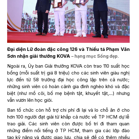
Đại diện Lữ đoàn đặc công 126 và Thiếu tá Phạm Văn
Sơn nhận giải thưởng KOVA
– hạng mục Sống đẹp.
Ngoài ra, Ủy ban Giải thưởng KOVA còn trao 110 suất học
bổng (mỗi suất trị giá 8 triệu) cho các sinh viên giàu nghị
lực đến từ 58 trường đại học công lập trên cả nước;
những sinh viên có hoàn cảnh gia đình nghèo khó và đặc
biệt (như mồ côi, bố mẹ bệnh tật, khuyết tật,…) nhưng
vẫn vươn lên học giỏi.
Ban tổ chức còn hỗ trợ chi phí đi lại và lo chỗ ăn ở cho
hơn 100 người đạt giải từ khắp cả nước về TP HCM dự lễ
trao giải. Các sinh viên còn được bố trí đi tham quan
những điểm nổi tiếng ở TP HCM, tham gia các lớp đào
tạo kỹ năng và được giao lưu, chia sẻ để có thêm nhiều