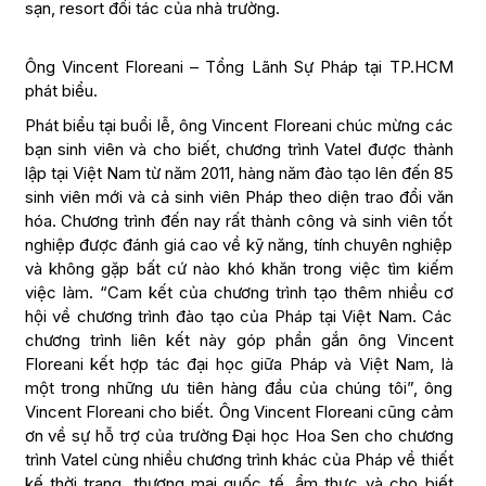
sạn, resort đối tác của nhà trường.
Ông Vincent Floreani – Tổng Lãnh Sự Pháp tại TP.HCM
phát biểu.
Phát biểu tại buổi lễ, ông Vincent Floreani chúc mừng các
bạn sinh viên và cho biết, chương trình Vatel được thành
lập tại Việt Nam từ năm 2011, hàng năm đào tạo lên đến 85
sinh viên mới và cả sinh viên Pháp theo diện trao đổi văn
hóa. Chương trình đến nay rất thành công và sinh viên tốt
nghiệp được đánh giá cao về kỹ năng, tính chuyên nghiệp
và không gặp bất cứ nào khó khăn trong việc tìm kiếm
việc làm. “Cam kết của chương trình tạo thêm nhiều cơ
hội về chương trình đào tạo của Pháp tại Việt Nam. Các
chương trình liên kết này góp phần gắn ông Vincent
Floreani kết hợp tác đại học giữa Pháp và Việt Nam, là
một trong những ưu tiên hàng đầu của chúng tôi”, ông
Vincent Floreani cho biết. Ông Vincent Floreani cũng cảm
ơn về sự hỗ trợ của trường Đại học Hoa Sen cho chương
trình Vatel cùng nhiều chương trình khác của Pháp về thiết
kế thời trang, thương mại quốc tế, ẩm thực và cho biết