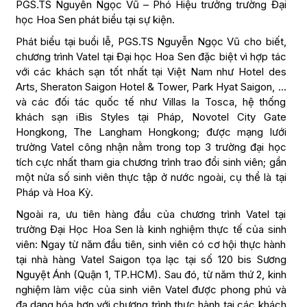
PGS.TS Nguyễn Ngọc Vũ – Phó Hiệu trưởng trường Đại
học Hoa Sen phát biểu tại sự kiện.
Phát biểu tại buổi lễ, PGS.TS Nguyễn Ngọc Vũ cho biết,
chương trình Vatel tại Đại học Hoa Sen đặc biệt vì hợp tác
với các khách sạn tốt nhất tại Việt Nam như Hotel des
Arts, Sheraton Saigon Hotel & Tower, Park Hyat Saigon, …
và các đối tác quốc tế như Villas la Tosca, hệ thống
khách sạn iBis Styles tại Pháp, Novotel City Gate
Hongkong, The Langham Hongkong; được mạng lưới
trường Vatel công nhận nằm trong top 3 trường đại học
tích cực nhất tham gia chương trình trao đổi sinh viên; gần
một nửa số sinh viên thực tập ở nước ngoài, cụ thể là tại
Pháp và Hoa Kỳ.
Ngoài ra, ưu tiên hàng đầu của chương trình Vatel tại
trường Đại Học Hoa Sen là kinh nghiệm thực tế của sinh
viên: Ngay từ năm đầu tiên, sinh viên có cơ hội thực hành
tại nhà hàng Vatel Saigon tọa lạc tại số 120 bis Sương
Nguyệt Ánh (Quận 1, TP.HCM). Sau đó, từ năm thứ 2, kinh
nghiệm làm việc của sinh viên Vatel được phong phú và
đa dạng hóa hơn với chương trình thực hành tại các khách