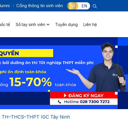
lumni
Cổng thông tin sinh viên
VI
EN
uốc tế
Sổ tay sinh viên
Tuyển dụng
Liên hệ
ường TH–THCS–THPT IGC Tây Ninh