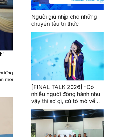
Người giữ nhịp cho những
chuyến tàu tri thức
nh”
c hướng
ên môi
[FINAL TALK 2026] “Có
nhiều người đồng hành như
vậy thì sợ gì, cứ tò mò về
thế giới thôi”