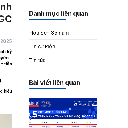
inh
Danh mục liên quan
IGC
Hoa Sen 35 năm
/2025
Tin sự kiện
ình kỹ
uyên –
Tin tức
c tiễn
9
Bài viết liên quan
c hiểu