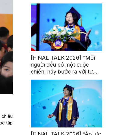
trị từ đam mê thể thao
[FINAL TALK 2026] “Mỗi
người đều có một cuộc
chiến, hãy bước ra với tư
thế của người chiến thắng”
a chiều
học tập
[FINAL TALK 2026] “Áp lực