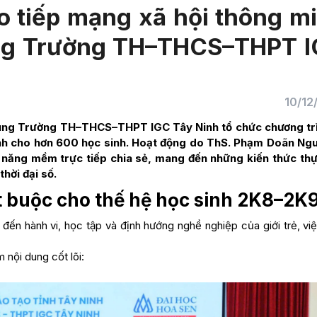
o tiếp mạng xã hội thông m
ùng Trường TH–THCS–THPT 
10/12
cùng Trường TH–THCS–THPT IGC Tây Ninh tổ chức chương tr
nh cho hơn 600 học sinh. Hoạt động do ThS. Phạm Doãn Ng
 năng mềm trực tiếp chia sẻ, mang đến những kiến thức thự
hời đại số.
t buộc cho thế hệ học sinh 2K8–2K
ến hành vi, học tập và định hướng nghề nghiệp của giới trẻ, việ
 nội dung cốt lõi: