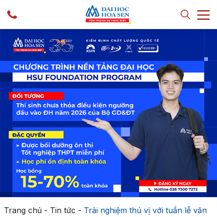
Trang chủ
-
Tin tức
-
Trải nghiệm thú vị với tuần lễ văn