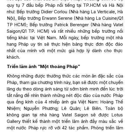
quy tụ 7 đầu bếp Pháp nổi tiếng tại TP.HCM và Hà Nội
như: Bếp trưởng Didier Corlou (Nhà hàng La Verticale, Hà
Nội), Bếp trưởng Erwann Serene (Nhà hàng La Cuisine/Q1
TP HCM); Bếp trưởng Patrick Berenger (Nhà hàng Vatel
Saigon/Q1 TP. HCM) và rất nhiều những bếp trưởng nổi
tiếng khác tại Việt Nam. Mỗi ngày, bếp trưởng một nhà
hang Pháp uy tín sẽ thực hiện bảng thực đơn độc đáo
nhất của mình với một mức giá hợp lý dành cho thực
khách.
Triển lãm ảnh “Một thoáng Pháp”
Không những được thưởng thức các món ăn đặc sắc của
Pháp, tham gia chương trình này, bạn sẽ được một chuyến
lãng du theo dòng ánh sáng từ sớm bình minh đến lúc trời
tắt nắng để nhìn thành những nét độc đáo của nước Pháp
qua ổng kính của 4 nhiếp ảnh gia Việt Nam: Hoàng Thế
Nhiệm; Nguyễn Phương; Lê Quân; Lê Biên. Toàn bộ
không gian tại nhà hàng Vatel Saigon sẽ được Lotus
Gallery thiết kế thành một triển lãm ảnh đầy màu sắc về
một nước Pháp rực rỡ với 42 tác phẩm. Phòng triển lãm