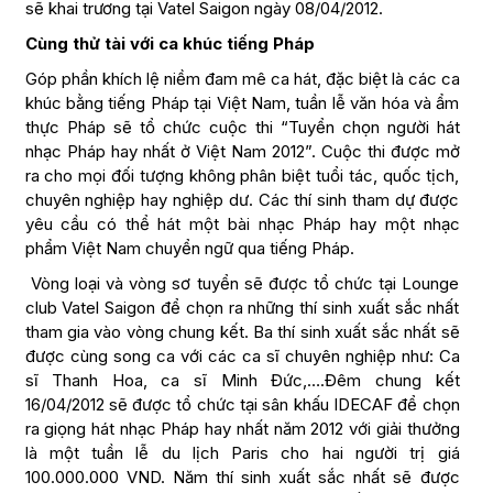
sẽ khai trương tại Vatel Saigon ngày 08/04/2012.
Cùng thử tài với ca khúc tiếng Pháp
Góp phần khích lệ niềm đam mê ca hát, đặc biệt là các ca
khúc bằng tiếng Pháp tại Việt Nam, tuần lễ văn hóa và ẩm
thực Pháp sẽ tổ chức cuộc thi “Tuyển chọn người hát
nhạc Pháp hay nhất ở Việt Nam 2012”. Cuộc thi được mở
ra cho mọi đối tượng không phân biệt tuổi tác, quốc tịch,
chuyên nghiệp hay nghiệp dư. Các thí sinh tham dự được
yêu cầu có thể hát một bài nhạc Pháp hay một nhạc
phẩm Việt Nam chuyển ngữ qua tiếng Pháp.
Vòng loại và vòng sơ tuyển sẽ được tổ chức tại Lounge
club Vatel Saigon để chọn ra những thí sinh xuất sắc nhất
tham gia vào vòng chung kết. Ba thí sinh xuất sắc nhất sẽ
được cùng song ca với các ca sĩ chuyên nghiệp như: Ca
sĩ Thanh Hoa, ca sĩ Minh Đức,….Đêm chung kết
16/04/2012 sẽ được tổ chức tại sân khấu IDECAF để chọn
ra giọng hát nhạc Pháp hay nhất năm 2012 với giải thưởng
là một tuần lễ du lịch Paris cho hai người trị giá
100.000.000 VND. Năm thí sinh xuất sắc nhất sẽ được