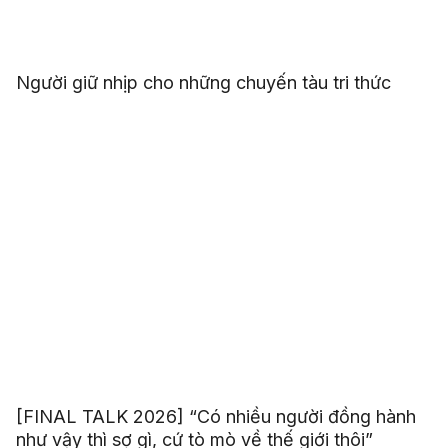
Người giữ nhịp cho những chuyến tàu tri thức
[FINAL TALK 2026] “Có nhiều người đồng hành
như vậy thì sợ gì, cứ tò mò về thế giới thôi”