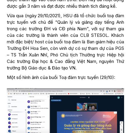
được gần 3 năm và đạt được nhiều thành tích đáng kể.
Vừa qua (ngày 29/10/2021), HSU đã tổ chức buổi toạ đàm
trực tuyến với chủ đề “Quản lý và giảng dạy tiếng Anh
trong các trường ĐH và CĐ phía Nam”, với sự tham gia
của các trường là thành viên của CLB STESOL. Khách
mời đặc biệt/ host của buổi toạ đàm là Ban giám hiệu của
Trường ĐH Hoa Sen, còn vinh dự có sự tham dự của PGS
– TS Trần Xuân Nhĩ, Phó Chủ tịch Thường trực Hiệp hội
Các trường Đại học & Cao đẳng Việt Nam, nguyên Thứ
trưởng Bộ Giáo dục & Đào tạo VN.
Một số hình ảnh của buổi Toạ đàm trực tuyến (29/10):