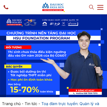
Trang chủ
-
Tin tức
-
Toạ đàm trực tuyến: Quản lý và