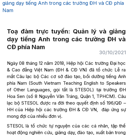
giảng dạy tiếng Anh trong các trường ĐH và CĐ phía
Nam
Toạ đàm trực tuyến: Quản lý và giảng
dạy tiếng Anh trong các trường ĐH và
CĐ phía Nam
30/10/2021
Ngày 08 tháng 12 năm 2018, Hiệp hội Các trường Đại học
& Cao đẳng Việt Nam (ĐH & CĐ VN) đã tổ chức Lễ ra
mắt Câu lạc bộ Các cơ sở đào tạo, bồi dưỡng tiếng Anh
phía Nam (South Vietnam Teaching English to Speakers
of Other Languages, gọi tắt là STESOL) tại trường ĐH
Hoa Sen (số 8 Nguyễn Văn Tráng, Quận 1, TPHCM). Câu
lạc bộ STESOL được ra đời theo quyết định số 196/QĐ –
HH của Hiệp hội các trường ĐH & CĐ VN, đáp ứng sự
mong đợi của nhiều đơn vị.
STESOL là tổ chức tự nguyện của các cá nhân, tập thể
hoạt động nghiên cứu, giảng dạy, đào tạo, xuất bản trong